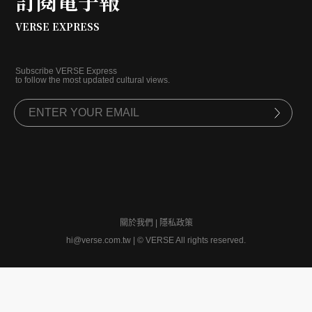
訂閱電子報
VERSE EXPRESS
Subscribe VERSE Express
to follow the most updated cultural views.
關於我們
|
隱私政策
hi@verse.com.tw
|
© VERSE All rights reserved.