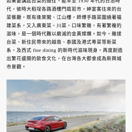
如果要講起台菜的過往，能早至 1930 年代的日治時
代，彼時大稻埕各路酒樓門庭若市，紳宴客往來的台
菜餐廳，既有逢萊閣、江山樓，師傅手路菜圍繞著福
建菜系，又入廣東菜、川菜，口味繁雜，有著繁複的
滋味，是一個時代難以磨滅的金黃燦爛。如今，雜揉
台菜、新住民帶來的越南、泰國及港式粵菜等新菜
系，及西式 fine dining 的新時代滋味現身，再度創造
出繁花盛開的飲食文化，在台灣各大都會成為新興城
市景觀。