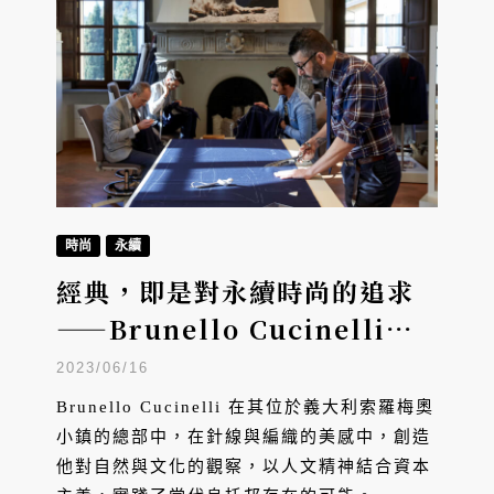
時尚
永續
經典，即是對永續時尚的追求
——Brunello Cucinelli及其
人文資本主義的實踐
2023/06/16
Brunello Cucinelli 在其位於義大利索羅梅奧
小鎮的總部中，在針線與編織的美感中，創造
他對自然與文化的觀察，以人文精神結合資本