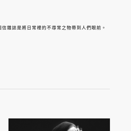
，相信雜誌是將日常裡的不尋常之物帶到人們眼前。