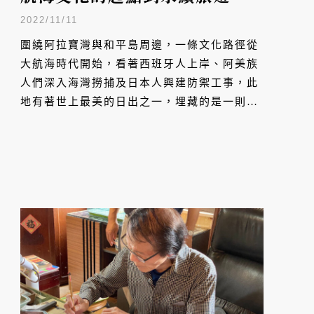
未來進行式
2022/11/11
圍繞阿拉寶灣與和平島周邊，一條文化路徑從
大航海時代開始，看著西班牙人上岸、阿美族
人們深入海灣撈捕及日本人興建防禦工事，此
地有著世上最美的日出之一，埋藏的是一則又
一則的故事。