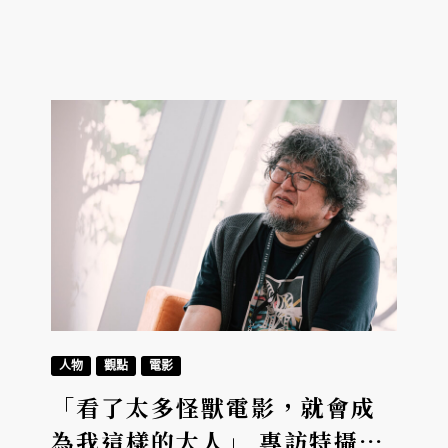
《第一次遇見花香的那刻》更在今（2022）年
金鐘獎拿下三項大獎。林志杰知道，這將是他
一生志業。
人物
觀點
電影
「看了太多怪獸電影，就會成
為我這樣的大人」 專訪特攝電