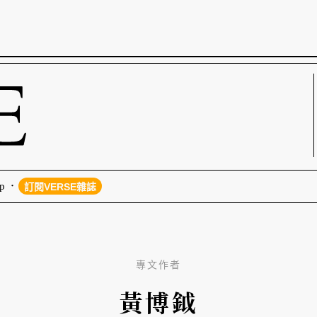
p
訂閱VERSE雜誌
專文作者
黃博鉞