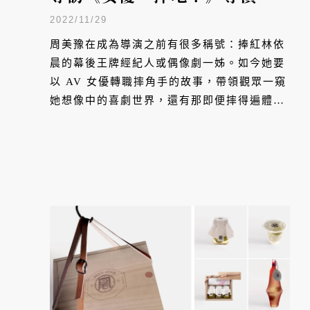
美豫
2022/11/29
周美豫在成為導演之前有很多稱號：捧紅林依
晨的幕後王牌經紀人或偶像劇一姊。如今她要
以 AV 女優轉職摔角手的故事，帶領觀眾一窺
她想像中的喜劇世界，還有那即便摔得遍體鱗
傷，也要不斷爬起來的人生。