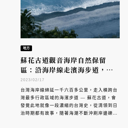
地方
蘇花古道觀音海岸自然保留
區：沿海岸線走濱海步道，探
索海洋文化
2023/02/17
台灣海岸線綿延一千六百多公里，走入橫跨台
灣最多行政區域的海濱步道 — 蘇花古道，會
發覺此地就像一段濃縮的台灣史，從清領到日
治時期都有故事，隨著海潮不斷沖刷岸邊礫
石，嘩啦嘩啦地聲響奏出一段段關於島嶼記憶