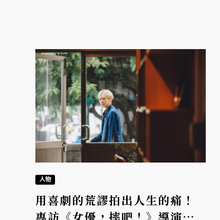
的樂章。
人物
用喜劇的荒謬拍出人生的痛！
專訪《女優，摔吧！》導演周