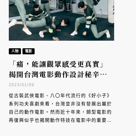
人物
電影
「痛，能讓觀眾感受更真實」
揭開台灣電影動作設計秘辛——
金馬獎動作指導洪昰顥
2023/01/09
從古裝武俠電影、八〇年代流行的《好小子》
系列功夫喜劇來看，台灣並非沒有發展出屬於
自己的動作電影。然而近十年來，類型電影的
再復興似乎也揭開動作特技在電影中的重要地
位，對動作導演洪昰顥來說，這條路漫長卻值