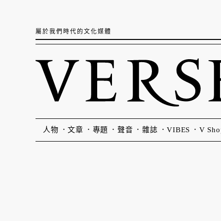
屬於我們時代的文化媒體
人物
文章
專題
聲音
雜誌
VIBES
V Sho