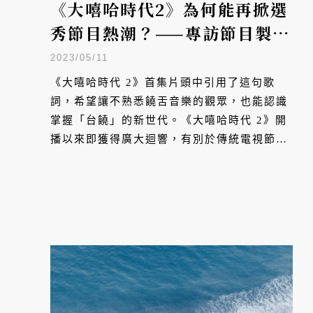
《大嘻哈時代2》為何能再掀選
秀節目熱潮？——專訪節目製作
團隊
2023/05/11
《大嘻哈時代 2》首集片頭中引用了這句歌
詞，希望讓不熟悉饒舌音樂的觀眾，也能認識
掌握「台饒」的新世代。《大嘻哈時代 2》開
播以來即獲得廣大迴響，有別於傳統電視節目
的舞台設計、賽制安排，樹立了新的典範，不
只在嘻哈圈內引起討論，更再度掀起選秀熱
潮。大膽突破常規的製作團隊親自為我們揭
祕，選秀節目不只可以像演唱會，更能像
NBA 那般，成為一年一度的競技聯盟。