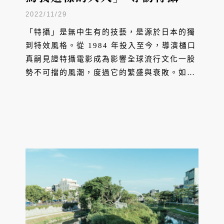
影導演樋口真嗣
2022/11/29
「特攝」是無中生有的技藝，是源於日本的獨
到特效風格。從 1984 年投入至今，導演樋口
真嗣見證特攝電影成為影響全球流行文化一股
勢不可擋的風潮，度過它的繁盛與衰敗。如今
特攝隨著哥吉拉、超人力霸王再起，要再一次
創造流行巔峰。