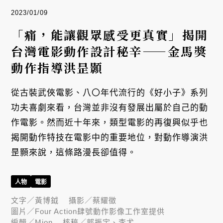
2023/01/09
「痛，能讓觀眾感受更真實」揭開
台灣電影動作設計秘辛——金馬獎
動作指導洪昰顥
從古裝武俠電影、八〇年代流行的《好小子》系列
功夫喜劇來看，台灣並非沒有發展出屬於自己的動
作電影。然而近十年來，類型電影的再復興似乎也
揭開動作特技在電影中的重要地位，對動作導演洪
昰顥來說，這條路漫長卻值得。
人物
電影
文字／
黃博鉞
攝影／
蔡耀徵
圖片／
Four Action肆號動作影像工作室提供
編輯／
Mion
核稿／
郭振宇、李尤