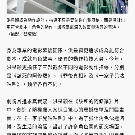
洪昰顥認為動作設計 / 指導不只是要創造自我風格，而是設計出
更符合劇本、角色的動作，讓觀眾能深入故事與演員的表演。
（攝影／蔡耀徵）
身為專業的電影幕後團隊，洪昰顥更追求成為能符合
劇本，成就角色故事，優異的動作特技人員。今年，
洪昰顥更擔任了三部截然不同的電影動作指導，分別
是《該死的阿修羅》、《罪後真相》及《一家子兒咕
咕叫》，類型各自不同。
劇情片追求真實感，洪昰顥在《該死的阿修羅》片
中，創造了隨機殺人案怵目驚心的震撼槍擊及鬥毆畫
面；在《一家子兒咕咕叫》中，為了強化角色沈迷賭
博，及生活的淪落，設計了許多角色間的衝突場面，