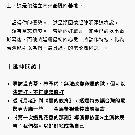
上，這是他建立未來基礎的基地。
「記得你的優勢。」洪昰顥回憶起陳明澤這樣說，
「還有莫忘初衷。」曾經的好戰友，如今已經退出電
影幕後，而他將延續最初的心意，將動作特技，化為
台灣能引以為傲，最具魅力的電影風格之一。
｜延伸閱讀｜
專訪温貞菱、林予晞：無法改變命運的球，但可以
決定打、不打或怎麼打
從《月老》到《黑的教育》，透過特效讓台灣的電
影更大膽一些——金馬獎視覺特效嚴振欽
《第一次遇見花香的那刻》導演鄧依涵&主演林辰
唏：我們都可以好好地成為自己