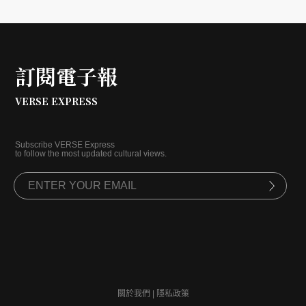
訂閱電子報
VERSE EXPRESS
Subscribe VERSE Express
to follow the most updated cultural views.
關於我們
|
隱私政策