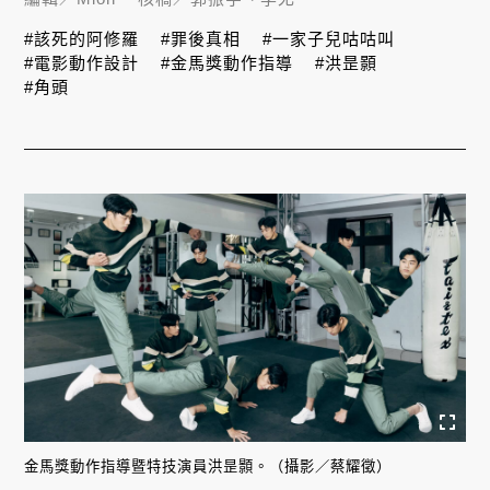
#該死的阿修羅
#罪後真相
#一家子兒咕咕叫
#電影動作設計
#金馬獎動作指導
#洪昰顥
#角頭
金馬獎動作指導暨特技演員洪昰顥。（攝影／蔡耀徵）