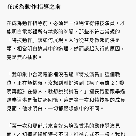
在成為動作指導之前
在成為動作指導前，必須是一位稱值得特技演員，才
能明白電影裡所有精彩的拳腳，那些不符合常規的
「特技動作」該如何展現。入行從替身做起的洪昰
顥，相當明白這其中的道理，然而談起入行的原因，
竟是無心插柳。
「我印象中台灣電影裡沒看過『特技演員』這個職
位，正在煩惱時，沒想到剛好遇到《痞子英雄 2：黎
明再起》在徵人，就想說試試看。」擅長跑酷跟學過
跆拳道洪昰顥提起回憶，這是第一次和特技組的成員
見面，他才明白，一切都跟想像中的不同。
「第一次和那部片來自好萊塢及香港的動作導演見
面，才知道武術和特技不同，推進方式不一樣。我也