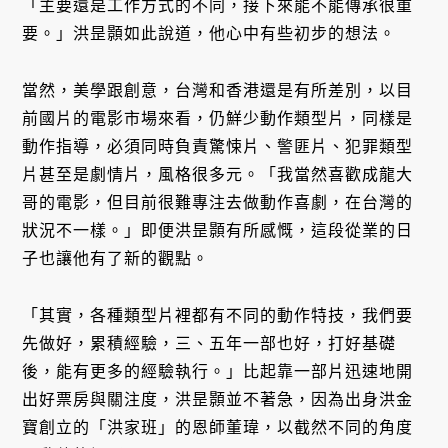
「主要還是工作方式的不同，接下來能不能傳承很重
要。」洪昰顥如此說道，他心中有些初步的想法。
當然，美學跟創意，台灣和香港還是有所差別，以目
前國片的電影市場來看，仍鮮少動作類型片，同樣是
動作指導，必須同時負責驚悚片、警匪片、犯罪類型
片甚至是劇情片，風格很多元。「我當然喜歡成龍大
哥的電影，但目前很難專注去做動作喜劇，在台灣的
狀況不一樣。」即便洪昰顥有所感慨，這段從業的日
子也讓他有了新的觀點。
「其實，各種類型片裡都有不同的動作特技，我們要
先做好，累積經驗，三、五年一部也好，打好基礎
後，能有更多的經驗執行。」比起靠一部片迅速地開
出好票房與關注度，洪昰顥並不著急，因為出身洪金
寶創立的「洪家班」的恩師董瑋，以截然不同的角度