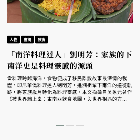
人物
書摘
飲食
「南洋料理達人」劉明芳：家族的下
南洋史是料理靈感的源頭
當料理跨越海洋，食物便成了移民離散故事最深情的載
體。印尼華僑料理達人劉明芳，追溯祖輩下南洋的遷徙軌
跡，將家族歲月轉化為料理靈感。本文摘錄自吳象元著作
《被世界端上桌：東南亞飲食地圖，與世界相遇的方
式》，帶您從故事出發，探索南洋飲食文化在世界深耕與
交融的原因。