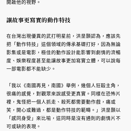
開啟他的視野。
讓故事更寫實的動作特技
在台灣出現優異的武打明星前，洪昰顥認為，應該先
把「動作特技」這個領域的傳承基礎打好，因為無論
影集或是電影，極佳的動作設計能影響到劇情的流暢
度、娛樂程度甚至能讓故事更加寫實立體，可以說每
一部電影都不能缺少。
「我以《南國再見，南國》舉例，幾個人狂毆主角，
很痛的感覺，對觀眾來說感受更真實。同樣在恐怖片
裡，鬼怪把一個人抓走、殺死都需要動作戲，痛或
笑，開心或難過，都是動作特技的範疇。」洪昰顥以
「感同身受」來比喻，這同時是沒有通則的劇情片不
可或缺的表現。