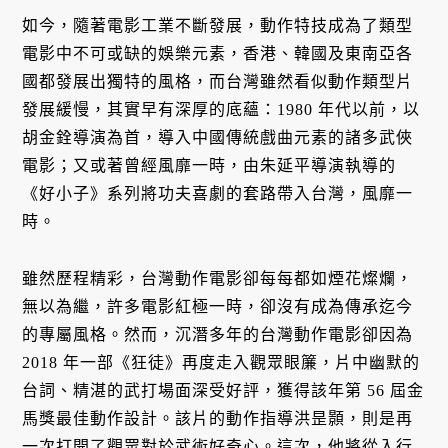
如今，隨著電影工業不斷發展，動作特技成為了類型
電影中不可或缺的娛樂元素，香港、韓國及東南亞各
國都發展出獨特的風格，而台灣雖然看似動作類型片
發展緩慢，其實早有深厚的底蘊：1980 年代以前，以
胡金銓導演為首，導入中國傳統戲曲元素的諸多武俠
電影；又或著曾經風靡一時，由朱延平導演執導的
《好小子》系列將功夫喜劇的套路帶入台灣，風靡一
時。
雖然歷程精彩，台灣動作電影卻每每都如煙花燦爛，
無以為繼，許多電影紅極一時，卻沒有成為傳承迄今
的專屬風格。然而，沉潛多年的台灣動作電影卻因為
2018 年一部《狂徒》再度走入觀眾眼簾，片中幽默的
台詞、精湛的武打場面深受好評，獲得該年第 56 屆金
馬獎最佳動作設計。該片的動作指導洪昰顥，則是再
一次打開了觀眾對於武術好奇心。這次，他將從入行