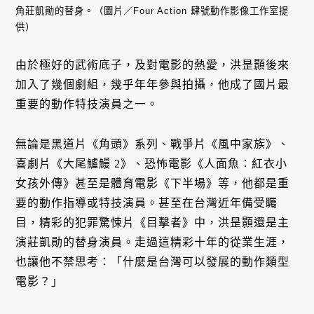
角莊凱勛的替身。（圖片／Four Action 肆號動作影像工作室提
供）
由於極好的武術底子，及對電影的熱愛，洪昰顥後來
加入了幾個劇組，幾乎年年參與拍攝，他成了國片最
重要的動作特技演員之一。
無論是黑道片《角頭》系列、戰爭片《風中家族》、
喜劇片《大尾鱸鰻 2》、恐怖電影《人面魚：紅衣小
女孩外傳》甚至是體育電影《下半場》等，他都是重
要的動作指導或特技演員。甚至在台灣近年備受矚
目，精彩的犯罪驚悚片《目擊者》中，洪昰顥還是主
演莊凱勛的替身演員。走過這精彩十年的從業生涯，
也讓他不禁思考：「什麼是台灣可以發展的動作類型
電影？」