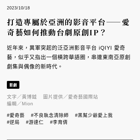
2023/10/18
打造專屬於亞洲的影音平台——愛
奇藝如何推動台劇原創IP？
近年來，異軍突起的泛亞洲影音平台 iQIYI 愛奇
藝，似乎又指出一個橫跨華語圈，串連東南亞原創
劇集與偶像的新時代。
影劇
文字／
黃博鉞
圖片提供／
愛奇藝國際站
編輯／
Mion
#愛奇藝
#不良執念清除師
#黑幫少爺愛上我
#逆局
#游達仁
#李育倩