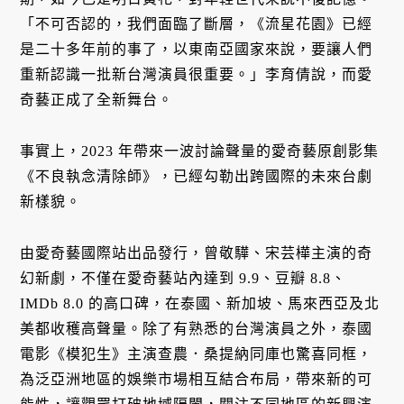
「不可否認的，我們面臨了斷層，《流星花園》已經
是二十多年前的事了，以東南亞國家來說，要讓人們
重新認識一批新台灣演員很重要。」李育倩說，而愛
奇藝正成了全新舞台。
事實上，2023 年帶來一波討論聲量的愛奇藝原創影集
《不良執念清除師》，已經勾勒出跨國際的未來台劇
新樣貌。
由愛奇藝國際站出品發行，曾敬驊、宋芸樺主演的奇
幻新劇，不僅在愛奇藝站內達到 9.9、豆瓣 8.8、
IMDb 8.0 的高口碑，在泰國、新加坡、馬來西亞及北
美都收穫高聲量。除了有熟悉的台灣演員之外，泰國
電影《模犯生》主演查農．桑提納同庫也驚喜同框，
為泛亞洲地區的娛樂市場相互結合布局，帶來新的可