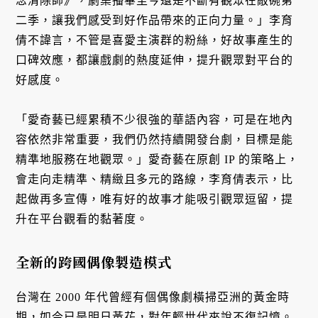
念清除師》，劇集播畢至今還是不斷有觀眾在敲碗第
二季，讓我們感受到好作品帶來的正向力量。」李育
倩不諱言，不管是喜愛主演群的粉絲，好故事產生的
口碑效應，都讓戲劇的熱度延伸，提升觀眾對平台的
好感度。
「愛奇藝已經累積不少很強的華語內容，可是在地內
容依然非常重要，我們仍然持續開發台劇，目標是能
精準地服務在地觀眾。」愛奇藝在原創 IP 的策略上，
會走向走精準、精緻且多元的路線，李育倩表示，比
起做再多宣傳，唯有好的故事才能吸引觀眾逗留，提
升在平台觀看的黏著度。
全新的跨國偶像製造模式
台灣在 2000 年代曾經有個偶像劇橫掃亞洲的黃金時
期，如今已是明日黃花，對年輕世代來說不復記憶。