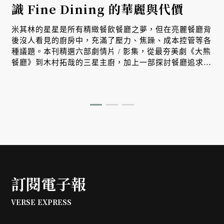
識 Fine Dining 的華麗與代價
米其林的星星是所有精緻餐飲餐廳之夢，但在亮麗餐廳背
後沒人看見的廚房中，充滿了壓力、焦躁、成本控管等各
種議題。本刊精選六部劇情片 / 影集，從最夯美劇《大熊
餐廳》到木村拓哉的三星主廚，加上一部探討餐廳追求米
其林星星的真實紀錄片系列，讓我們深入認識璀璨星星背
後的暗影、辛酸與代價。
訂閱電子報
VERSE EXPRESS