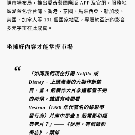
際市場布局，推出愛奇藝國際版 APP 及官網，服務地
區涵蓋包含台灣、香港、泰國、馬來西亞、新加坡、
美國、加拿大等 191 個國家地區。專屬於亞洲的影音
多元宇宙在此成真。
坐擁好內容才能掌握市場
「如同我們現在打開 Netflix 或
Disney + 上頭滿滿的大製作新節
目，當 A 級製作大片永遠都看不完
的時候，誰還有時間看
Vestron（1980 年代著名的錄影帶
發行商）片庫中那些 B 級電影和經
典老片？」——《從前，有個錄影
帶店》，葉郎