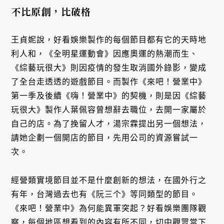
不比原創，比破格
王貞妮說，好看娛樂製作的每個節目都有它的天時地
利人和，《全明星運動會》因應奧運的熱潮而生、
《綜藝玩很大》則因疫情的發生取消國外錄影，變成
了全台走透透的遊戲節目。而製作《來吧！營業中》
第一季及後續《嗨！營業中》的契機，則是因《綜藝
玩很大》製作人葉佩容曾想辭去職位，去開一家屬於
自己的店。為了挽留人才，湯宗霖提出另一個想法，
請她企劃一個開店的節目，先用公司的資源嘗試一
次。
經營類實境節目並不是什麼創新的想法，在國外行之
有年，台灣過去也有《阮三个》等同類型的節目。
《來吧！營業中》為何能異軍突起？好看娛樂團隊觀
察，每個地區想看到的內容有所不同，切中觀眾當下