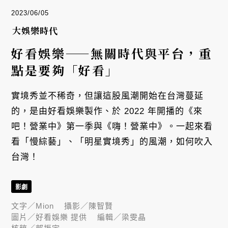
2023/06/05
大娛樂時代
好看娛樂——無關時代與平台，重
點是要夠「好看」
實境秀並不稀奇，但讓這股風潮開始在台灣蔓延
的，是由好看娛樂製作、於 2022 年開播的《來
吧！營業中》第一季與《嗨！營業中》。一起來看
看「慢綜藝」、「明星實境秀」的風潮，如何吹入
台灣！
影劇
文字／
Mion
攝影／
陳智賢
圖片／
好看娛樂 提供
編輯／
梁雯晶