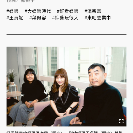
核稿／
郭振宇
#娛樂
#大娛樂時代
#好看娛樂
#湯宗霖
#王貞妮
#葉佩容
#綜藝玩很大
#來吧營業中