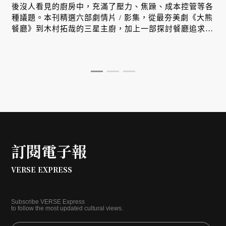
後沒人看見的廚房中，充滿了壓力、焦躁、成本控管等各
種議題。本刊精選六部劇情片 / 影集，從最夯美劇《大熊
餐廳》到木村拓哉的三星主廚，加上一部探討餐廳追求米
其林星星的真實紀錄片系列，讓我們深入認識璀璨星星背
後的暗影、辛酸與代價。
訂閱電子報
VERSE EXPRESS
Subscribe VERSE Express
to follow the most updated cultural views.