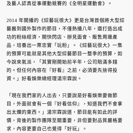
及藝人認真從事運動競賽的《全明星運動會》。
2014 年開播的《綜藝玩很大》更是台灣首個將大型綜
藝搬到國外製作的節目，不僅熱播八年，還打造出成
功的粉絲經濟，開快閃店、辦見面會、販售周邊產
品，培養出一票忠實「玩粉」。《綜藝玩很大》一集
的預算可能就是其他大型綜藝節目一整季的預算，如
今說來氣派，「其實剛開始前半年，公司賠滿多錢
的。但任何內容在『好看』之前，必須要先捨得投
資。」好看娛樂總經理湯宗霖說。
「現在我們家的人出去，只要說是好看娛樂要做節
目，外面就會有一個『好看信仰』，知道我們不會拿
出太爛的東西。」湯宗霖說道，節目能有如此的評
價，背後的製作團隊至關重要，非但要對品質嚴格要
求，內容更要自己也覺得「好玩」。