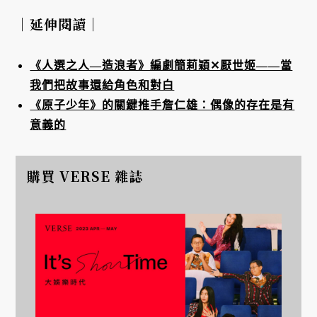
｜延伸閱讀｜
《人選之人—造浪者》編劇簡莉穎✕厭世姬——當
我們把故事還給角色和對白
《原子少年》的關鍵推手詹仁雄：偶像的存在是有
意義的
購買 VERSE 雜誌