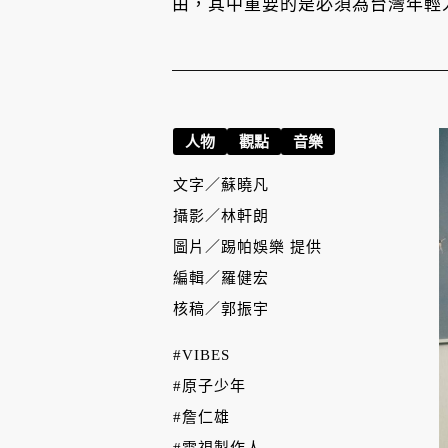
由，其中重要的是必須為台灣年輕
人物
觀點
音樂
文字／
蘇曉凡
攝影／
林軒朗
圖片／
踢帕娛樂 提供
編輯／
羅健宏
核稿／
郭振宇
#VIBES
#原子少年
#詹仁雄
#電視製作人