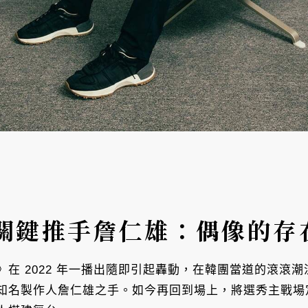
關鍵推手詹仁雄：偶像的存
在 2022 年一播出隨即引起轟動，在韓團當道的滾滾
知名製作人詹仁雄之手。如今再回到場上，將選秀主戰場