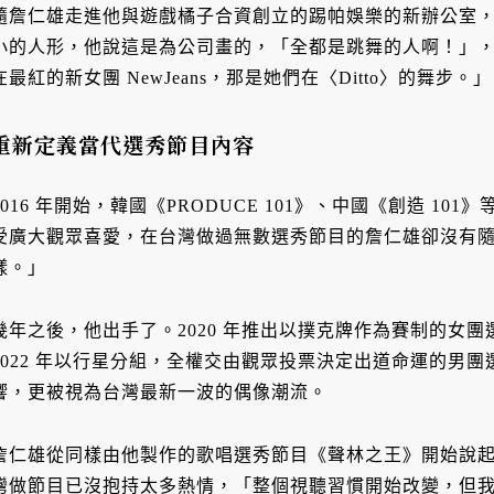
隨詹仁雄走進他與遊戲橘子合資創立的踢帕娛樂的新辦公室
小的人形，他說這是為公司畫的，「全都是跳舞的人啊！」
在最紅的新女團 NewJeans，那是她們在〈Ditto〉的舞步。」
重新定義當代選秀節目內容
2016 年開始，韓國《PRODUCE 101》、中國《創造 1
受廣大觀眾喜愛，在台灣做過無數選秀節目的詹仁雄卻沒有
樣。」
幾年之後，他出手了。2020 年推出以撲克牌作為賽制的女團
2022 年以行星分組，全權交由觀眾投票決定出道命運的男
響，更被視為台灣最新一波的偶像潮流。
詹仁雄從同樣由他製作的歌唱選秀節目《聲林之王》開始說
灣做節目已沒抱持太多熱情，「整個視聽習慣開始改變，但