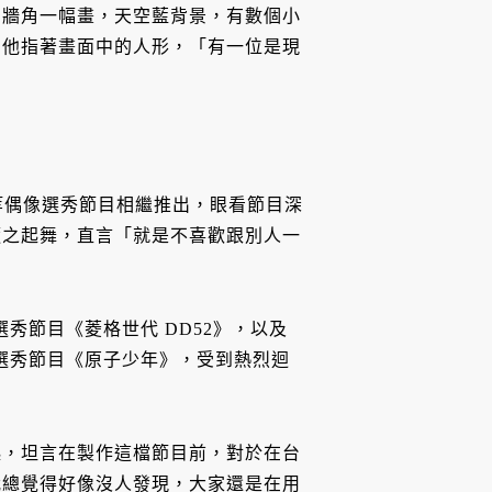
，牆角一幅畫，天空藍背景，有數個小
，他指著畫面中的人形，「有一位是現
01》等偶像選秀節目相繼推出，眼看節目深
隨之起舞，直言「就是不喜歡跟別人一
選秀節目《菱格世代 DD52》，以及
團選秀節目《原子少年》，受到熱烈迴
起，坦言在製作這檔節目前，對於在台
我總覺得好像沒人發現，大家還是在用