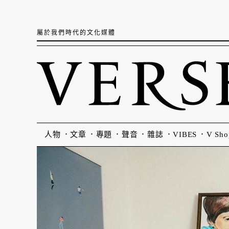
屬於我們時代的文化媒體
人物
文章
專題
聲音
雜誌
VIBES
V Sho