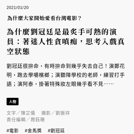
2021/01/20
為什麼大家開始愛看台灣電影？
為什麼劉冠廷是最炙手可熱的演
員：著迷人性貪嗔痴，思考入戲真
空狀態
劉冠廷很拚命，有時拚命到幾乎失去自己！演鄭花
明，跑去學嚼檳榔；演聽障學校的老師，練習打手
語；演阿泰，掛著特殊妝左眼幾乎看不見⋯⋯
人物
文字／
陳芷儀
攝影／
劉振祥
責任編輯／
周鈺珊
#電影
#金馬獎
#劉冠廷