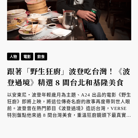
人物
電影
飲食
跟著「野生狂廚」波登吃台灣！《波
登過境》精選 8 間台北和基隆美食
以安東尼・波登年輕歲月為主題、A24 出品的電影《野生
狂廚》即將上映，將這位傳奇名廚的故事再度帶到世人眼
前。波登曾在熱門節目《波登過境》造訪台灣，VERSE
特別盤點他來過 8 間台灣美食，重溫狂廚鏡頭下最真實、
道地的台味記憶。