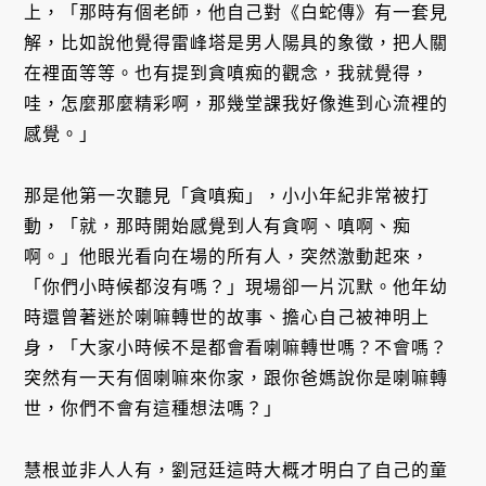
上，「那時有個老師，他自己對《白蛇傳》有一套見
解，比如說他覺得雷峰塔是男人陽具的象徵，把人關
在裡面等等。也有提到貪嗔痴的觀念，我就覺得，
哇，怎麼那麼精彩啊，那幾堂課我好像進到心流裡的
感覺。」
那是他第一次聽見「貪嗔痴」，小小年紀非常被打
動，「就，那時開始感覺到人有貪啊、嗔啊、痴
啊。」他眼光看向在場的所有人，突然激動起來，
「你們小時候都沒有嗎？」現場卻一片沉默。他年幼
時還曾著迷於喇嘛轉世的故事、擔心自己被神明上
身，「大家小時候不是都會看喇嘛轉世嗎？不會嗎？
突然有一天有個喇嘛來你家，跟你爸媽說你是喇嘛轉
世，你們不會有這種想法嗎？」
慧根並非人人有，劉冠廷這時大概才明白了自己的童