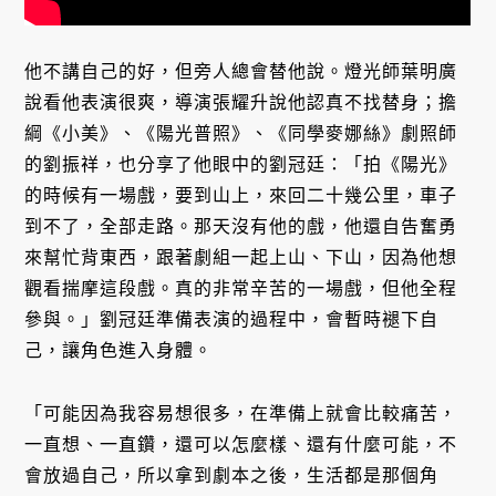
他不講自己的好，但旁人總會替他說。燈光師葉明廣
說看他表演很爽，導演張耀升說他認真不找替身；擔
綱《小美》、《陽光普照》、《同學麥娜絲》劇照師
的劉振祥，也分享了他眼中的劉冠廷：「拍《陽光》
的時候有一場戲，要到山上，來回二十幾公里，車子
到不了，全部走路。那天沒有他的戲，他還自告奮勇
來幫忙背東西，跟著劇組一起上山、下山，因為他想
觀看揣摩這段戲。真的非常辛苦的一場戲，但他全程
參與。」劉冠廷準備表演的過程中，會暫時褪下自
己，讓角色進入身體。
「可能因為我容易想很多，在準備上就會比較痛苦，
一直想、一直鑽，還可以怎麼樣、還有什麼可能，不
會放過自己，所以拿到劇本之後，生活都是那個角