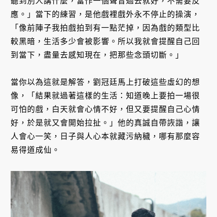
聽到別人講什麼，當作一個聲音過去就好，不需要反
應。」當下的練習，是他戲裡戲外永不停止的操演，
「像前陣子我拍戲拍到有一點茫掉，因為戲的類型比
較黑暗，生活多少會被影響。所以我就會提醒自己回
到當下，盡量去感知現在，把那些念頭切斷。」
當你以為這就是解答，劉冠廷馬上打破這些虛幻的想
像，「結果就過著這樣的生活：知道晚上要拍一場很
可怕的戲，白天就會心情不好，但又要提醒自己心情
好，於是就又會開始拉扯。」他的真誠自帶詼諧，讓
人會心一笑，日子與人心本就藏污納穢，哪有那麼容
易得道成仙。