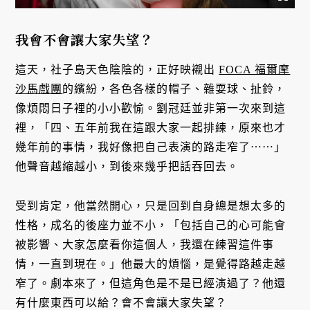
我會不會讓大家失望？
這天，社子島天色陰陰的，正好映襯出
FOCA 福爾摩
沙馬戲團
的繽紛，各色各樣的帽子、雜耍球、扯鈴，
像煩悶日子裡的小小歡愉。劉冠廷並非第一次來到這
裡，「四、五年前我在這跟大家一起排練，原來也才
幾年前的事情，我好像把自己表演的路走窄了⋯⋯」
他聲音越縮越小，到後來幾乎把話吞回去。
受到肯定，他當然開心，只是回到自身總是想太多的
性格，成名的後座力並不小，「包括自己的心可能會
被影響、大家怎麼看你這個人，我還在練習這件事
情，一直到現在。」他最大的煩惱，是覺得路越走越
窄了。劇本來了，但這角色是不是已經演過了？他還
有什麼東西可以給？會不會讓大家失望？