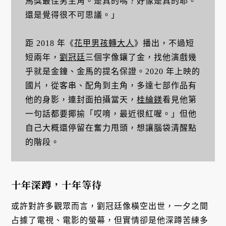
馬獎最佳男主角。是真的嗎？好像是真的耶。
還是覺得很不可思議。」
距 2018 年《
花甲男孩轉大人
》播出，不過短
短兩年，
劉冠廷
三個字像鑲了金，找他演戲幾
乎就是金鐘、金馬的提名保證。2020 年上映的
國片，從客串、配角到主角，多達七部作品有
他的身影，連封面拍攝當天，
桂綸鎂
看見他第
一句話都要揶揄「哎唷，最近很紅喔。」但他
自己大概還停留在奮力甩頭，想讓腦袋清醒點
的階段。
十年深蹲，十年等待
或許對許多觀眾而言，劉冠廷像橫空出世，一夕之間
占據了電視、電影的螢幕，但實情卻是他深蹲苦練多