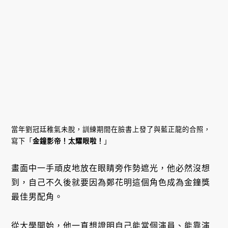
當年劉冠廷稚氣未脫，訓練期間在臉書上發了與藍正龍的合照，
寫下「
金鐘影帝！太耀眼啦！
」
畫面中一手頑皮地放在眼睛旁作勢遮光，他必然沒想
到，自己不久後就要因為鄭花明這個角色成為金鐘獎
最佳男配角。
從大學開始，他一直想證明自己能當個演員、能靠演