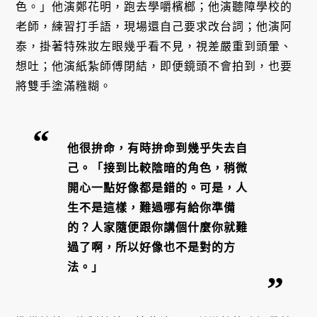
色。」他演鄭花明，跑去學嚼檳榔；他演聽障學校的
老師，練習打手語，現場還自己要求改台詞；他演阿
泰，掛著特殊妝左眼幾乎看不見，視差嚴重到頭暈、
想吐；他演紙紮師傅閉結，即便鏡頭不會拍到，也要
將雙手塗滿糨糊。
他很拚命，有時拚命到幾乎失去自
己。「接到比較陰暗的角色，稍微
開心一點好像都是錯的。可是，人
生不是這樣，難過哪有給你準備
的？人家隨便跟你講個什麼你就難
過了啊，所以好像也不是對的方
法。」