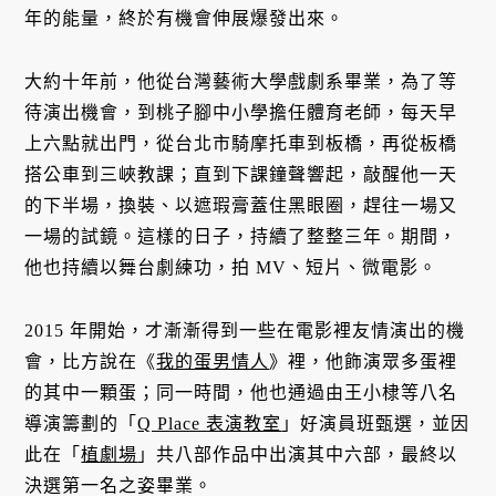
年的能量，終於有機會伸展爆發出來。
大約十年前，他從台灣藝術大學戲劇系畢業，為了等
待演出機會，到桃子腳中小學擔任體育老師，每天早
上六點就出門，從台北市騎摩托車到板橋，再從板橋
搭公車到三峽教課；直到下課鐘聲響起，敲醒他一天
的下半場，換裝、以遮瑕膏蓋住黑眼圈，趕往一場又
一場的試鏡。這樣的日子，持續了整整三年。期間，
他也持續以舞台劇練功，拍 MV、短片、微電影。
2015 年開始，才漸漸得到一些在電影裡友情演出的機
會，比方說在《
我的蛋男情人
》裡，他飾演眾多蛋裡
的其中一顆蛋；同一時間，他也通過由王小棣等八名
導演籌劃的「
Q Place 表演教室
」好演員班甄選，並因
此在「
植劇場
」共八部作品中出演其中六部，最終以
決選第一名之姿畢業。