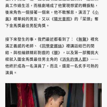
員工作過生活，而植劇場成了他實現想望的轉捩點，
後來角色一個接著一個來，他不敢懈怠，演活了《
小
美
》裡單純的男友，又以《
陽光普照
》的「菜頭」奪
下金馬獎最佳男配角獎。
接下來發生的事，我們最近都看到了：《
無聲
》裡充
滿正義感的老師、《
同學麥娜絲
》裡講話結巴的閉
結、與桂綸鎂精彩對戲的《
腿
》，以及第一部獨挑大
樑就入圍金馬獎最佳男主角的《
消失的情人節
》⋯⋯
他終於成為一名演員了，而且，還是一名炙手可熱的
演員。