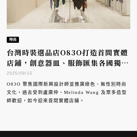
時尚
台灣時裝選品店O83O打造首間實體
店鋪，創意器皿、服飾匯集各國獨立
設計師美學
2025/09/15
O83O 聚焦國際新興設計師並推廣綠色、無性別時尚
文化，過去受到盧廣仲、Melinda Wang 及眾多造型
師歡迎，如今迎來首間實體店鋪。