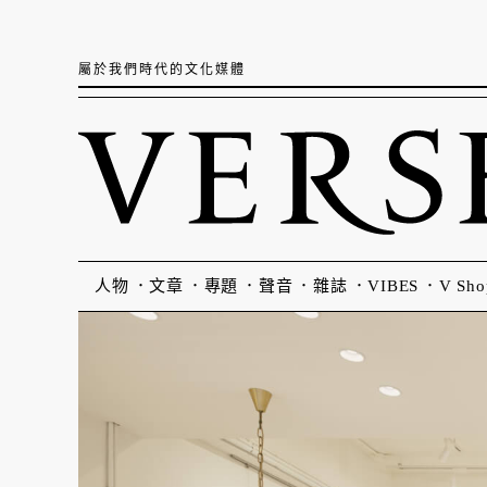
屬於我們時代的文化媒體
人物
文章
專題
聲音
雜誌
VIBES
V Sho