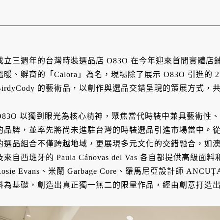
成立三週年的台灣時裝選品店 O83O 在今年迎來首間實體
溫暖、孵育的「Calora」為名，現場除了展示 O83O 引進的
BirdyCody 的藝術品，以創作與選品交錯呈現的策展方式
O83O 以獨到眼光為核心精神，聚焦當代時裝中兼具藝術性
的品牌，並率先將尚未進駐台灣的時裝選品引進市場當中。從
的選品組合不僅跨越地域，更展現多元文化的交錯融合，如澳大利亞設
及來自西班牙的 Paula Cánovas del Vas 各自都提供
Rosie Evans、米蘭 Garbage Core、羅馬尼亞設計師 A
料為基礎，創造出真正獨一無二的限量作品，經由創意打造