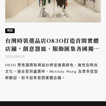
時尚
台灣時裝選品店O83O打造首間實體
店鋪，創意器皿、服飾匯集各國獨立
設計師美學
2025/09/15
O83O 聚焦國際新興設計師並推廣綠色、無性別時尚
文化，過去受到盧廣仲、Melinda Wang 及眾多造型
師歡迎，如今迎來首間實體店鋪。