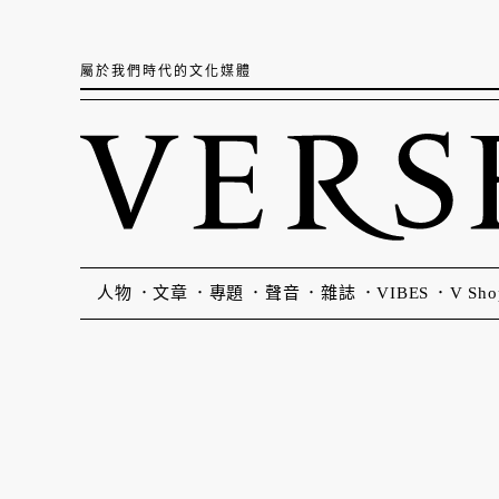
屬於我們時代的文化媒體
人物
文章
專題
聲音
雜誌
VIBES
V Sho