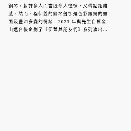
鋼琴，對許多人而言既令人憧憬，又帶點距離
感，然而，程伊萱的鋼琴聲卻是色彩繽紛的畫
面及豐沛多變的情緒。2023 年與先生自舊金
山返台後企劃了《伊萱與朋友們》系列演出，
最新的主題為極富戲劇性的〈唱吧！沒有明天
的唱吧！〉，程伊萱將透過這場音樂會，帶領
聽眾暢遊超越聽覺的立體世界。