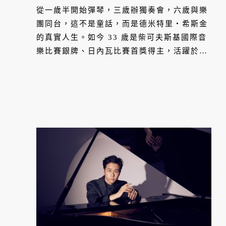
從一歲半開始彈琴，三歲辦獨奏會，六歲與樂
團同台，這不是童話，而是德米特里・希斯金
的真實人生。如今 33 歲是柴可夫斯基國際音
樂比賽銀牌、日內瓦比賽首獎得主，活躍於世
界各大音樂廳。二月，他將再度來台，用雙手
在 88 個琴鍵上，重現原本需要數十位樂手才
能演奏的管弦樂與芭蕾音樂，讓大家看見一場
指尖上的劇院。