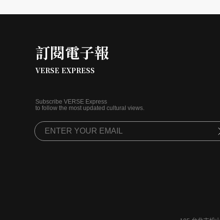
訂閱電子報
VERSE EXPRESS
Subscribe VERSE Express
to follow the most updated cultural views.