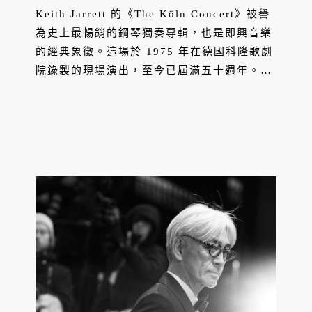
前那場午夜演出
Keith Jarrett 的《The Köln Concert》被譽
為史上最暢銷的鋼琴獨奏專輯，也是即興音樂
的經典象徵。這場於 1975 年在德國科隆歌劇
院錄製的現場演出，至今已屆滿五十週年。它
不僅改變了人們對爵士與即興的想像，也成就
了 ECM 唱片最具代表性的聲音風格。本文將
帶你重返那個午夜舞台，聆聽一場在不完美中
誕生的奇蹟之聲。