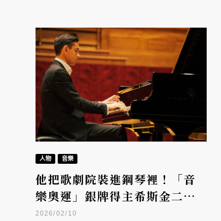
人物
音樂
他把歌劇院裝進鋼琴裡！「音
樂奧運」銀牌得主希斯金二月
再訪台灣
2026/02/10