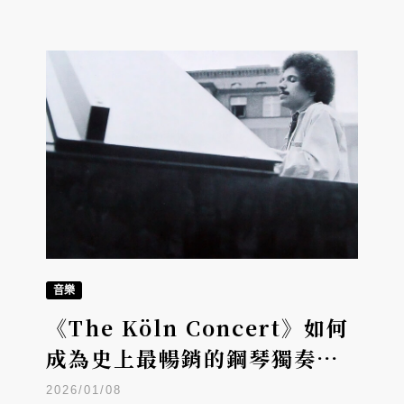
音樂
《The Köln Concert》如何
成為史上最暢銷的鋼琴獨奏專
輯？ Keith Jarrett 與五十年
2026/01/08