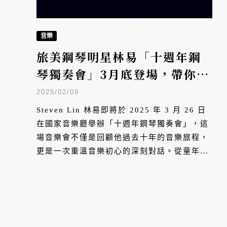
音樂
旅美鋼琴明星林易「十週年鋼
琴獨奏會」3月底登場，帶你重
溫愛上音樂的初心
2025/02/09
Steven Lin 林易即將於 2025 年 3 月 26 日
在國家音樂廳舉辦「十週年鋼琴獨奏會」，這
場音樂會不僅是回顧他過去十年的音樂旅程，
更是一次重溫音樂初心的深刻對話。從童年的
莫札特《小星星變奏曲》，到疫情間重新拾起
的貝多芬《月光奏鳴曲》，壓軸是充滿了戲劇
性、能量與歡愉的《唐璜的回憶》，每一首曲
目都承載著他生命中的重要時刻與深刻體悟。