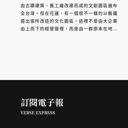
由古蹟建築、舊工廠改建而成的文創園區遍布
全台灣。但在花蓮，有一個很不一樣的以舊鐵
道出張所改造的文化園區。這裡不是由大企業
由上而下的經營管理，而是由一群原本在地的
文化工作者，打造出一個有點另類的文化園
區，有電影院、音樂空間、歷史展覽廳，還有
一個屬於花蓮的文化社群。
訂閱電子報
VERSE EXPRESS