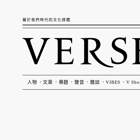
屬於我們時代的文化媒體
人物
文章
專題
聲音
雜誌
VIBES
V Sho