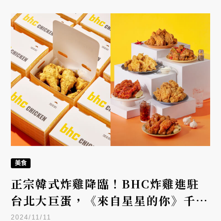
美食
正宗韓式炸雞降臨！BHC炸雞進駐
台北大巨蛋，《來自星星的你》千頌
伊最愛「雞啤」文化席捲台灣
2024/11/11