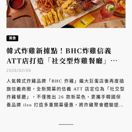
美食
韓式炸雞新據點！BHC炸雞信義
ATT店打造「社交型炸雞餐廳」，
26款新菜、4人派對餐開啟信義夜聚
2026/02/09
新篇章
人氣韓式炸雞品牌「BHC 炸雞」繼大巨蛋店後再度插
旗信義商圈，全新開幕的信義 ATT 店定位為「社交型
炸雞餐廳」，不僅推出 26 款新菜色，更攜手韓國保
養品牌 ilso 打造多重開幕優惠，將炸雞聚會體驗提升
至全新境界。