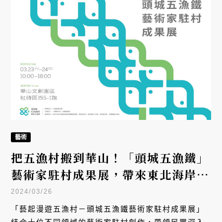
藝術
把五漁村搬到華山！「頭城五漁鐵」
藝術家駐村成果展，帶來東北海岸的
人文脈動
2024/03/26
「藝起漫遊五漁村－頭城五漁鐵藝術家駐村成果展」