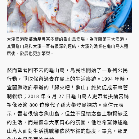
大溪漁港毗鄰漁產豐富多樣的龜山島漁場，為宜蘭第三大漁港。
其實龜山島和大溪一直有很深的連結，大溪的漁業在龜山島人遷
居後，發展也更加繁榮。
然而望著回不去的龜山島，島民也開始了一系列公民
行動，爭取保留過去在島上的生活痕跡。1994 年時，
宜蘭縣政府舉辦的「歸來吧！龜山」終於促成軍事管
制鬆綁；2018 年 6 月 27 日龜山島人更帶著拱蘭宮媽
祖像及逾 800 位後代子孫大舉登島探訪。卓信元表
示，耆老很懷念龜山島，但並不是懷念島上物資缺乏
的生活，而是懷念大家齊心的氛圍，他也希望傳述龜
山島人面對生活挑戰卻依然堅毅的態度，畢竟，那是