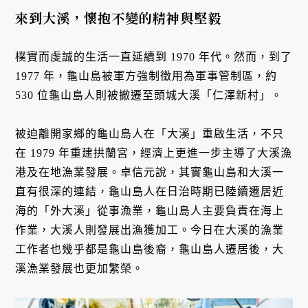
來到大溪，懷抱不變的精神與堅毅
樸實而虔誠的生活一直延續到 1970 年代。然而，到了
1977 年，龜山島被軍方強制徵用為軍事管制區，約
530 位龜山島人則被撤遷至頭城大溪「仁澤新村」。
被迫離開家鄉的龜山島人在「大溪」重啟生活，不只
在 1979 年重建拱蘭宮，經濟上更進一步主導了大溪漁
港及在地漁業發展。卓信元說，其實龜山島和大溪一
直有很深的連結，龜山島人在日治時期已陸續遷居近
海的「外大溪」從事漁業，龜山島人主要負責在海上
作業，大溪人則發展出漁獲加工。今日在大溪的漁業
工作者也幾乎都是龜山島後裔，龜山島人遷居後，大
溪漁業發展也更加繁榮。