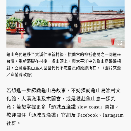
龜山島民遷移至大溪仁澤新村後，拱蘭宮的神祇也隨之一同遷來
台灣，重新落腳在村後一處山頭上，與太平洋中的龜山島遙遙相
對，立意要龜山島人世世代代不忘自己的原鄉所在。（圖片來源
／宜蘭縣政府）
若想進一步認識龜山島故事，不妨探訪龜山島漁村文
化館、大溪漁港及拱蘭宮，或是親赴龜山島一探究
竟；若想掌握更多「頭城五漁鐵 slow coast」資訊，
歡迎關注「頭城五漁鐵」官網及 Facebook、Instagram
社群。