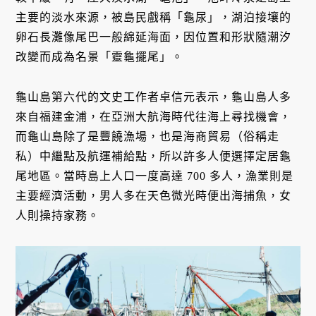
主要的淡水來源，被島民戲稱「龜尿」，湖泊接壤的
卵石長灘像尾巴一般綿延海面，因位置和形狀隨潮汐
改變而成為名景「靈龜擺尾」。
龜山島第六代的文史工作者卓信元表示，龜山島人多
來自福建金浦，在亞洲大航海時代往海上尋找機會，
而龜山島除了是豐饒漁場，也是海商貿易（俗稱走
私）中繼點及航運補給點，所以許多人便選擇定居龜
尾地區。當時島上人口一度高達 700 多人，漁業則是
主要經濟活動，男人多在天色微光時便出海捕魚，女
人則操持家務。