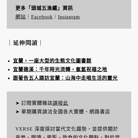
更多「頭城五漁鐵」資訊
網站
︱
Facebook
︱
Instagram
｜延伸閱讀｜
宜蘭，一座大型的生態文化圖書館
宜蘭礁溪：千年時光流轉，氤氳祝福之地
跟著告五人踏訪宜蘭：山海中走唱生活的靈光
➤ 訂閱實體雜誌
請按此
➤ 單期購買請洽全國各大實體、網路書店
VERSE 深度探討當代文化趨勢，並提供關於
音樂、閱讀、電影、飲食的文化觀點，對於當