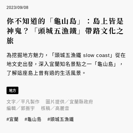
2023/09/08
你不知道的「龜山島」：島上皆是
神鬼？「頭城五漁鐵」帶路文化之
旅
為挖掘地方魅力，「頭城五漁鐵 slow coast」從在
地文史出發，深入宜蘭知名景點之一「龜山島」，
了解這座島上曾有過的生活風景。
地方
文字／
平凡製作
圖片提供／
宜蘭縣政府
編輯／
郭振宇
核稿／
高麗音
#宜蘭
#龜山島
#頭城五漁鐵