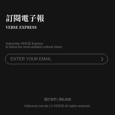
訂閱電子報
VERSE EXPRESS
Subscribe VERSE Express
to follow the most updated cultural views.
關於我們
|
隱私政策
hi@verse.com.tw
|
© VERSE All rights reserved.