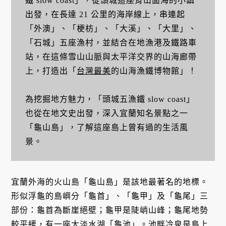
鐵 slow coast」，從頭城這座背山面海的小鎮
出發，在長達 21 公里的海岸線上，串連起
「外澳」、「梗枋」、「大溪」、「大里」、
「石城」五座漁村，並結合在地漁港及鐵路車
站，在這條雪山山脈與太平洋交界的山海廊帶
上，打造出「
台灣最美
的山海漁鐵博物館」！
為挖掘地方魅力，「頭城五漁鐵 slow coast」
也從在地文史出發，深入宜蘭知名景點之一
「龜山島」，了解這座島上曾有過的生活風
景。
宜蘭外海的火山島「龜山島」是該地最著名的地標。
形似浮龜的島嶼分「龜首」、「龜甲」及「龜尾」三
部份：龜首為斷崖絕壁；龜甲是陡峭山峰；龜尾地勢
較平緩，有一座大淡水湖「龜池」。池畔冷泉是島上