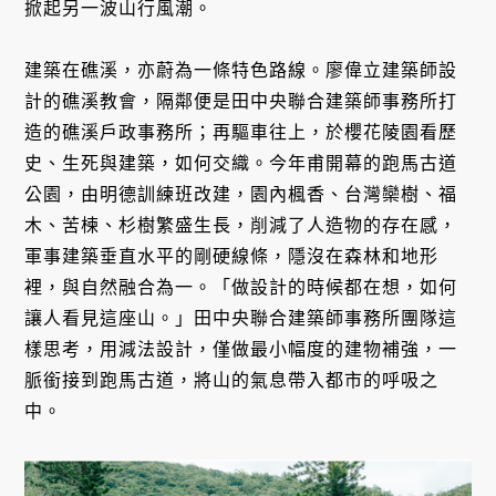
掀起另一波山行風潮。
建築在礁溪，亦蔚為一條特色路線。廖偉立建築師設
計的礁溪教會，隔鄰便是田中央聯合建築師事務所打
造的礁溪戶政事務所；再驅車往上，於櫻花陵園看歷
史、生死與建築，如何交織。今年甫開幕的跑馬古道
公園，由明德訓練班改建，園內楓香、台灣欒樹、福
木、苦楝、杉樹繁盛生長，削減了人造物的存在感，
軍事建築垂直水平的剛硬線條，隱沒在森林和地形
裡，與自然融合為一。「做設計的時候都在想，如何
讓人看見這座山。」田中央聯合建築師事務所團隊這
樣思考，用減法設計，僅做最小幅度的建物補強，一
脈銜接到跑馬古道，將山的氣息帶入都市的呼吸之
中。