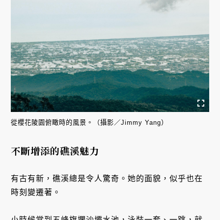
從櫻花陵園俯瞰時的風景。（攝影／Jimmy Yang）
不斷增添的礁溪魅力
有古有新，礁溪總是令人驚奇。她的面貌，似乎也在
時刻變遷著。
小時候常到五峰旗攔沙壩水池，泳裝一套、一跳，就