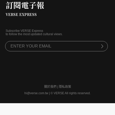
訂閱電子報
VERSE EXPRESS
Subscribe VERSE Express
to follow the most updated cultural views.
關於我們
|
隱私政策
hi@verse.com.tw
|
© VERSE All rights reserved.