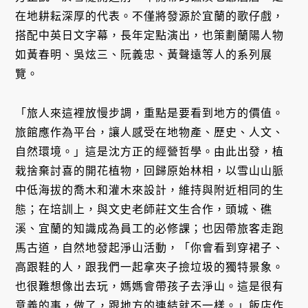
在地耕耘深厚的代表。不僅將發源於宜蘭的歌仔戲，
搭配中英日文字幕，長年定點演出，也策劃蘭陽人物
如黃春明、吳炫三、阮義忠、黃聲遠等人的系列展
覽。
「旅人來這裡放慢步調，重點是要看到地方的價值。
旅館應作為平台，讓人感受在地物產、歷史、人文、
自然環境。」這是沈方正的經營哲學。由此出發，植
栽捨棄討喜的開花植物，回歸原始林相，以雪山山脈
中低海拔的喬木和灌木來設計，維持與附近相同的生
態；在培訓上，與文史老師莊文生合作，頭城、礁
溪、宜蘭的知識成為員工的必修課；也因帶旅客走跑
馬古道，自然地發起淨山活動，「你會看到穿裙子、
高跟鞋的人，跟我們一起拿夾子撿垃圾的獨特景象。
也很難想像出去玩，媽媽會帶孩子去淨山。這是很有
意義的事，做了，跟地方的連結就不一樣。」飯店作