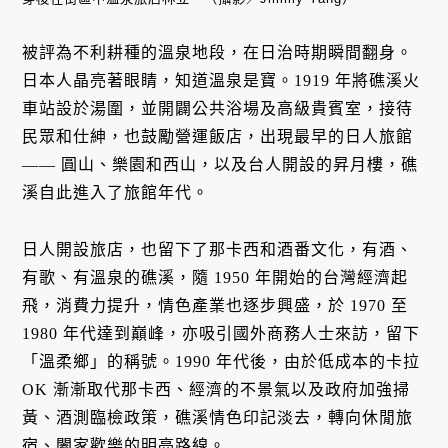
被評為不利耕種的溫泉地段，在日治時期瞬間翻身。
日本人晶亮著眼睛，知道溫泉是寶。1919 年將礁溪火
車站設於湯圍，並開闢公共浴場及高級貴賓室，接待
民眾和仕紳，也鼓勵營運飯店，出現最早的日人旅館
—— 圓山、樂園和西山，以及台人開設的昇月樓，礁
溪自此進入了旅館年代。
日人開設旅店，也留下了那卡西和酒番文化，有酒、
有歌、有溫泉的礁溪，隨 1950 年開始的台灣經濟起
飛，消費力提升，情色產業也逐步興盛，於 1970 至
1980 年代達到巔峰，亦吸引國外商務人士來訪，留下
「溫柔鄉」的稱號。1990 年代後，由於低成本的卡拉
OK 漸漸取代那卡西、經濟的不景氣以及政府加強掃
黃、酒測臨檢政策，礁溪情色印記淡去，轉向休閒旅
宿、闔家歡樂的明亮路線。