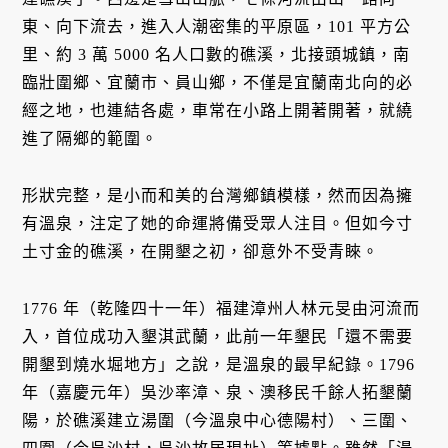
東、向下流去，進入人潮密集的平原區，101 平方公
里、約 3 萬 5000 名人口數的礁溪，北接頭城鎮，南
臨壯圍鄉、宜蘭市、員山鄉，不僅是宜蘭南北向的必
經之地，也連結各處，車常在小路上開著開著，就繞
進了隔鄉的範圍。
形狀完整，是小而和美的台灣鄉鎮模樣，然而因為擁
有溫泉，注定了她的命運將備受眾人注目。但如今寸
土寸金的礁溪，在開墾之初，卻意外不受青睞。
1776 年（乾隆四十一年）福建漳州人林元旻由河流而
入，首位成功入墾淇武蘭，此前一年墾民「還不需要
開墾到燒水堀地方」之說，是溫泉的最早紀錄。1796
年（嘉慶元年）吳沙率漳、泉、澳移民千餘人拓墾蘭
陽，於礁溪建立湯圍（今溫泉中心德陽村）、三圍、