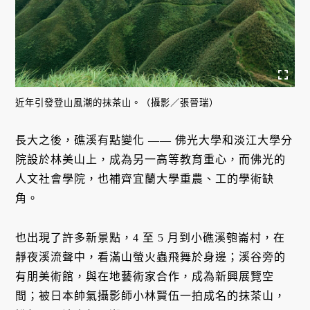
近年引發登山風潮的抹茶山。（攝影／張晉瑞）
長大之後，礁溪有點變化 —— 佛光大學和淡江大學分
院設於林美山上，成為另一高等教育重心，而佛光的
人文社會學院，也補齊宜蘭大學重農、工的學術缺
角。
也出現了許多新景點，4 至 5 月到小礁溪匏崙村，在
靜夜溪流聲中，看滿山螢火蟲飛舞於身邊；溪谷旁的
有朋美術館，與在地藝術家合作，成為新興展覽空
間；被日本帥氣攝影師小林賢伍一拍成名的抹茶山，