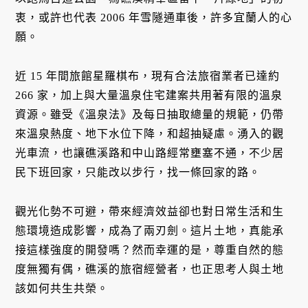
衷，或許也代表 2006 年雪隧通車後，許多宜蘭人的心
願。
近 15 年間旅館星羅棋布，現有合法旅宿業者已達約
266 家，加上與大量溫泉住宅建案共用著有限的溫泉
資源。雖受《溫泉法》及每日抽取總量的規範，仍帶
來溫泉熱度、地下水位下降，和超抽疑慮。湧入的觀
光車流，也讓礁溪路和中山路經常壅塞不通，不少居
民下班回家，只能改以步行，找一條回家的路。
觀光化勢不可避，帶來經濟效益卻也對日常生活和生
態環境造成影響，成為了兩刃劍。這片土地，真能承
接這樣強度的開發嗎？然而幸運的是，尊重自然的態
度無獨有偶，礁溪的旅宿經營者，也正思考人與土地
該如何共生共榮。