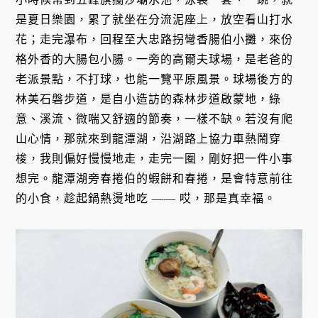
是夏日樂園，累了就坐在分流泥座上，放空看山打水
花；走完瀑布，回程至大忠路拐彎香腸伯小攤，來份
格外香的大腸包小腸。一旁的高爾夫球場，是老爸的
老派景點，不打球，也能一覽平原風景。球場後方的
林美石磐步道，是自小造訪的森林步道啟蒙地，綠
意、溪流、微喘又舒適的節奏，一樣不缺。若沒有爬
山心情，那就來到龍潭湖，沿湖路上協力車熱鬧穿
梭，我則偏好慢慢地走，走完一圈，剛好把一件小事
想完。龍潭湖旁春捲伯的蝦餅和春捲，是會特意前往
的小食，趁起鍋熱燙地吃 —— 哎，那是真幸福。