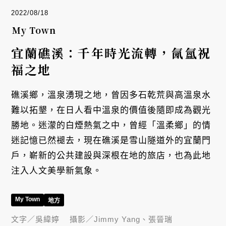
2022/08/18
My Town
宜蘭礁溪：千年時光流轉，氤氳祝
福之地
礁溪鄉，溫泉湧現之地，曾因多石乾荒與高溫泉水
難以拓墾，在日人看中溫泉的價值後隨即成為觀光
勝地。迷濛的白煙熱氣之中，曾經「溫柔鄉」的情
迷記憶已然褪去，現在礁溪是雪山隧道外的宜蘭門
戶，嶄新的公共建設與深根在地的旅店，也為此地
注入人文美學新氣象。
My Town
地方
文字／
吳緯婷
攝影／
Jimmy Yang、張晉瑞