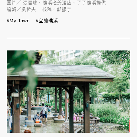
圖片／
張晋瑞、礁溪老爺酒店、了了礁溪提供
編輯／
吳哲夫
核稿／
郭振宇
#My Town
#宜蘭礁溪