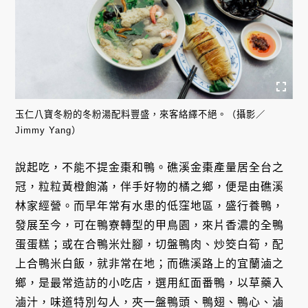
玉仁八寶冬粉的冬粉湯配料豐盛，來客絡繹不絕。（攝影／
Jimmy Yang）
說起吃，不能不提金棗和鴨。礁溪金棗產量居全台之
冠，粒粒黃橙飽滿，伴手好物的橘之鄉，便是由礁溪
林家經營。而早年常有水患的低窪地區，盛行養鴨，
發展至今，可在鴨寮轉型的甲鳥園，來片香濃的全鴨
蛋蛋糕；或在合鴨米灶腳，切盤鴨肉、炒筊白筍，配
上合鴨米白飯，就非常在地；而礁溪路上的宜蘭滷之
鄉，是最常造訪的小吃店，選用紅面番鴨，以草藥入
滷汁，味道特別勾人，夾一盤鴨頭、鴨翅、鴨心、滷