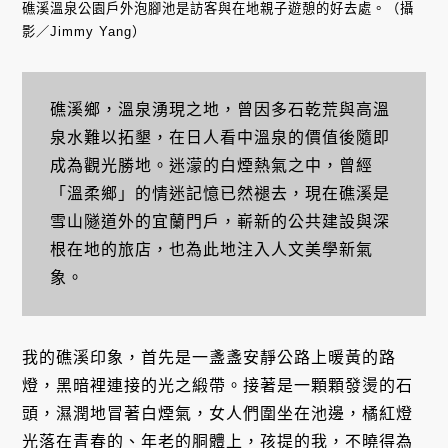
礁溪溫泉公園戶外泡腳池是訪客與在地親子遊憩的好去處。（攝
影／Jimmy Yang）
礁溪鄉，溫泉湧現之地，曾因多石乾荒與高溫
泉水難以拓墾，在日人看中溫泉的價值後隨即
成為觀光勝地。迷濛的白煙熱氣之中，曾經
「溫柔鄉」的情迷記憶已然褪去，現在礁溪是
雪山隧道外的宜蘭門戶，嶄新的公共建設與深
根在地的旅店，也為此地注入人文美學新氣
象。
我的礁溪印象，首先是一盞盞安靜公路上暖黃的路
燈，黑暗裡連接的光之緞帶。接著是一顆顆發燙的石
頭，濕潤地冒著白煙氣，女人們圍坐在池邊，橘紅燈
光落在青春的、年老的胴體上，孩提的我，不曉得為