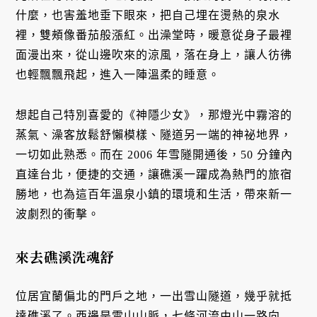
什麼，也害羞地垂下眼來，把自己埋在燙熱的泉水
裡，雙頰像番茄般漲紅。出澡堂時，暖意從身子最裡
面漫出來，從山邊吹來的涼風，落在身上，讓人彷彿
也輕飄飄飛起，進入一陣溫柔的睡意。
想起自己特別喜愛的《神隱少女》，那燈光中霧溶的
蒸氣、澡客放鬆舒懶模樣、隧道另一端的神祕地界，
一切如此熟悉。而在 2006 年雪隧開通後，50 分鐘內
直達台北，便捷的交通，讓礁溪一躍成為熱門的旅宿
勝地，也為這百年溫泉小鎮的環境和生活，帶來新一
波劇烈的衝擊。
來去礁溪洗魂舒
位居宜蘭偏北的門戶之地，一出雪山隧道，幾乎就抵
達礁溪了。西邊是雪山山脈，七條河流由山一路向