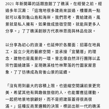
2021 年新開幕的話題旅館了了礁溪，在經營之前，經
過多年沉澱：「這塊地很多建商來談過，樓層高一點
就可以看到龜山島和海岸，我們思考，賣給建商，風
景就是私人擁有，如果做成旅宿空間，就能與更多人
分享。」了了礁溪創辦方代表林思雨與林品佐說。
以分享為初心的浪漫，也延伸於各層面：招募在地員
工，設立少見的藝廊空間，並承接「宜蘭厝」的理
念，建物也是風景的一環。曾志偉自然洋行團隊以孟
宗竹圍繞建築，呈現礁溪桂竹林聚落的竹圍家屋意
象，了了彷彿成為背後山景的延續。
「沒有用到最大的容積上限，也退縮空間讓前景更完
美，希望其他有興趣做旅宿的人，也能響應這運動，
一起把地景地貌顧好，而不是把建築蓋得很高很
滿。」這種反商業邏輯的決策，標誌出新一代的礁溪