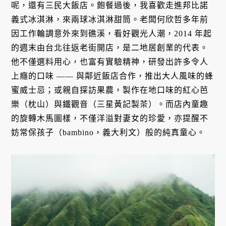
呢，還有三民大飯店。飽餐過後，我喜歡走進邦比諾
義式冰淇淋，來兩球冰淇淋甜筒。老闆何欣哲多年前
因工作輪調意外來到礁溪，看好觀光人潮，2014 年起
的週末由台北往返老街開店，是二地居創業的代表。
他不僅選料用心，也富有實驗精神，研發出許多令人
上癮的口味 —— 與鄰近飯店合作，推出大人風味的蜂
蜜威士忌；或親自探訪果農，製作在地口味的紅心芭
樂（枕山）與鐵觀音（三星黃記製茶）。而店內童趣
的旋轉木馬圖樣，不僅洋溢對妻女的珍愛，亦提醒不
妨常保孩子（bambino，義大利文）般的純真童心。