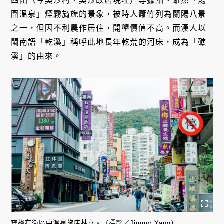
四圍（今吳沙村，吳沙故居現址）等據點。雖然「湯
圍溫泉」煙霧旖旎的景象，被時人蕭竹列為蘭陽八景
之一，但因不利農作居住，開墾價值不高。而漢人以
閩南語「乾溪」稱呼此地長年乾荒的河床，成為「礁
溪」的由來。
穿梭在街區中溫泉旅店林立。（攝影／Jimmy Yang）