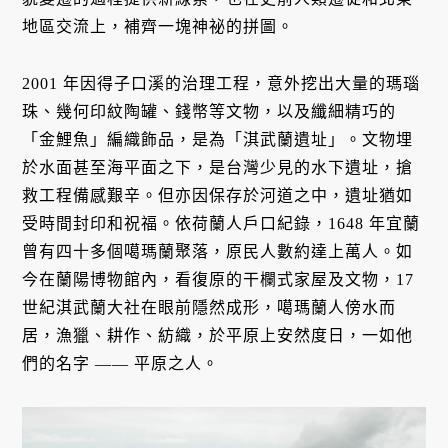
地區交流上，補齊一塊神祕的拼圖。
2001 年因得子口溪的治理工程，意外挖出大量的瑪瑙
珠、幾何印紋陶罐、錢幣等文物，以及纖細精巧的
「金鯉魚」編織飾品，是為「淇武蘭遺址」。文物埋
於水面甚至海平面之下，是台灣少見的水下遺址，搶
救工程備感艱辛。但亦因保存於河道之中，遺址猶如
受時間封印和祝福。依荷蘭人戶口紀錄，1648 年宜蘭
曾有四十多個噶瑪蘭聚落，原民人數約達上萬人。如
今在蘭陽博物館內，看復原的干欄式家屋及文物，17
世紀淇武蘭大社在眼前隱然成形，噶瑪蘭人傍水而
居，漁獵、耕作、紡織，於平原上安然度日，一如他
們的名字 —— 平原之人。