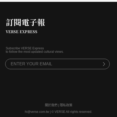
訂閱電子報
VERSE EXPRESS
Subscribe VERSE Express
to follow the most updated cultural views.
關於我們
|
隱私政策
hi@verse.com.tw
|
© VERSE All rights reserved.