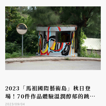
2023「馬祖國際藝術島」秋日登
場！70件作品體驗溫潤醇郁的跳島
藝術之旅
2023/09/04