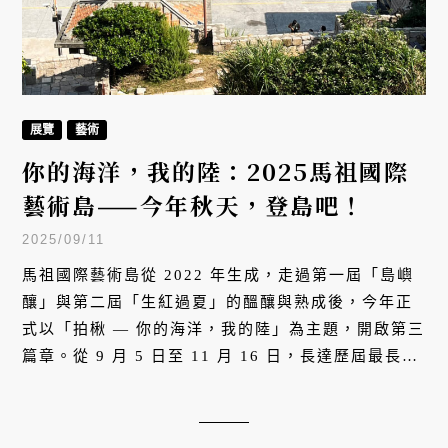
展覽
藝術
你的海洋，我的陸：2025馬祖國際
藝術島——今年秋天，登島吧！
2025/09/11
馬祖國際藝術島從 2022 年生成，走過第一屆「島嶼
釀」與第二屆「生紅過夏」的醞釀與熟成後，今年正
式以「拍楸 — 你的海洋，我的陸」為主題，開啟第三
篇章。從 9 月 5 日至 11 月 16 日，長達歷屆最長的
73 天展期，遍布北竿、南竿、莒光、東引四鄉五島，
超過 50 件藝術作品，將島嶼化為一座巨大的戶外美
術館。