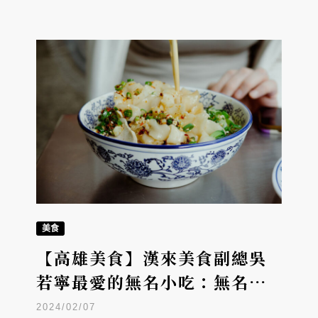
美食
【高雄美食】漢來美食副總吳
若寧最愛的無名小吃：無名麵
店、大溝頂虱目魚米粉湯、無
2024/02/07