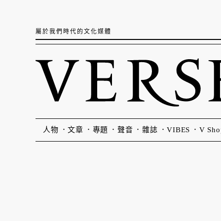
屬於我們時代的文化媒體
人物
文章
專題
聲音
雜誌
VIBES
V Sho