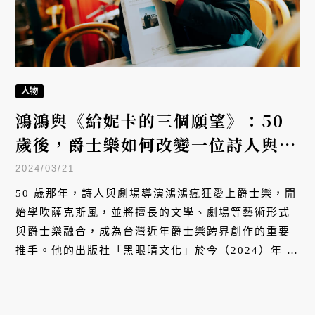
人物
鴻鴻與《給妮卡的三個願望》：50
歲後，爵士樂如何改變一位詩人與劇
場導演的人生？
2024/03/21
50 歲那年，詩人與劇場導演鴻鴻瘋狂愛上爵士樂，開
始學吹薩克斯風，並將擅長的文學、劇場等藝術形式
與爵士樂融合，成為台灣近年爵士樂跨界創作的重要
推手。他的出版社「黑眼睛文化」於今（2024）年 2
月出版爵士樂新書《給妮卡的三個願望》，一本見證
爵士樂史的珍貴紀錄。