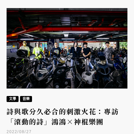
文學
音樂
詩與歌分久必合的刺激火花：專訪
「滾動的詩」鴻鴻×神棍樂團
2022/08/27