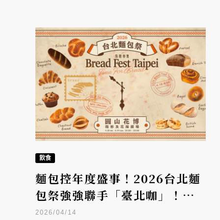
飲食
麵包控年度盛事！2026台北麵
包祭強強聯手「臺北咖」！集
結台日60家名店、日本冠軍咖
2026/04/14