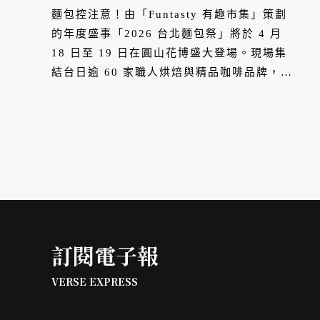
啡進駐圓山花博
麵包控注意！由「Funtasty 有趣市集」策劃
的年度盛事「2026 台北麵包祭」將於 4 月
18 日至 19 日在圓山花博盛大登場。現場集
結台日逾 60 家職人烘焙與精品咖啡品牌，更
強強聯手「臺北咖」打造跨國界味覺饗宴，邀
請全台食客在麥香與咖啡香中體驗最迷人的生
活美學。
訂閱電子報
VERSE EXPRESS