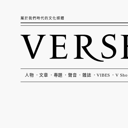
屬於我們時代的文化媒體
人物
文章
專題
聲音
雜誌
VIBES
V Sho