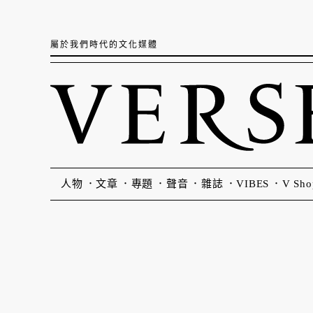
屬於我們時代的文化媒體
人物
文章
專題
聲音
雜誌
VIBES
V Sho