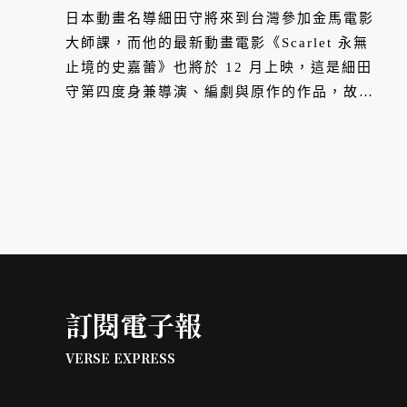
日本動畫名導細田守將來到台灣參加金馬電影
大師課，而他的最新動畫電影《Scarlet 永無
止境的史嘉蕾》也將於 12 月上映，這是細田
守第四度身兼導演、編劇與原作的作品，故事
靈感源自他對全球局勢動盪、戰爭帶來的不
安，劇情延續過去奇幻、家庭、穿越時空等元
素，探討人為何而活。踏入動畫界至今 30 多
年，細田守常透過作品來描繪他個人與家庭回
憶，VERSE 特別整理他生涯重要的六部作
品。
訂閱電子報
VERSE EXPRESS