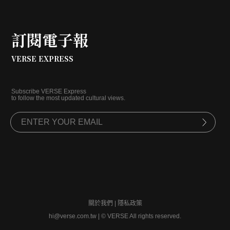
訂閱電子報
VERSE EXPRESS
Subscribe VERSE Express
to follow the most updated cultural views.
關於我們
|
隱私政策
hi@verse.com.tw
|
© VERSE All rights reserved.