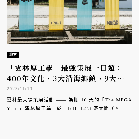
地方
「雲林厚工學」最強策展一日遊：
400年文化、3大沿海鄉鎮、9大倉
庫展覽、8大衛星場館一次看
2023/11/19
雲林最大場策展活動 —— 為期 16 天的「The MEGA
Yunlin 雲林厚工學」於 11/18-12/3 盛大開展。