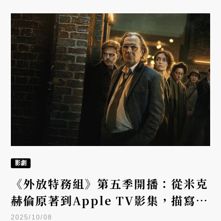
影劇
《外放特務組》第五季開播：從米克
赫倫原著到Apple TV影集，描寫一
群失敗者間諜的黑色幽默
2025/10/08