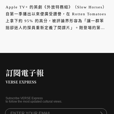
Apple TV+ 的英劇《外放特務組》（Slow Horses）
自第一季播出以來便廣受讚譽，在 Rotten Tomatoes
上拿下約 95% 的高分，被評論界形容為「讓一群笨
拙卻迷人的探員重新定義了間諜片」。剛登場的第五
季登場依然以奇異的風格揉合緊張、荒謬與幽默。在
這齣以失敗者探員為主角的劇集背後，是原著米克・
赫倫（Mick Herron）再造間諜小說的敘事與風格，
書寫出一部關於國家、體制與人性尊嚴的現代寓言。
訂閱電子報
VERSE EXPRESS
Subscribe VERSE Express
to follow the most updated cultural views.