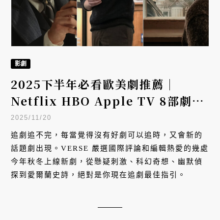
影劇
2025下半年必看歐美劇推薦｜
Netflix HBO Apple TV 8部劇：
《健力士王朝》《萬中選一》
2025/11/20
追劇追不完，每當覺得沒有好劇可以追時，又會新的
話題劇出現。VERSE 嚴選國際評論和編輯熱愛的幾處
今年秋冬上線新劇，從懸疑刺激、科幻奇想、幽默偵
探到愛爾蘭史詩，絕對是你現在追劇最佳指引。