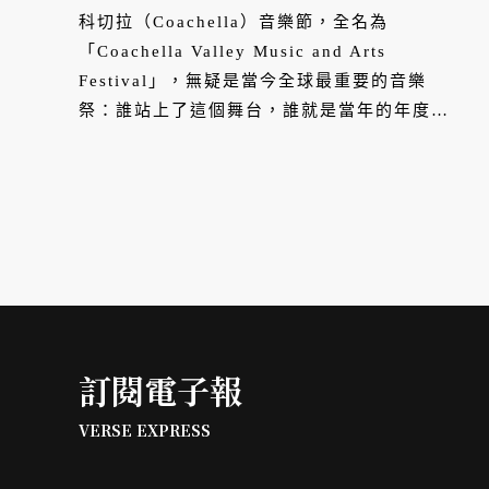
科切拉（Coachella）音樂節，全名為
「Coachella Valley Music and Arts
Festival」，無疑是當今全球最重要的音樂
祭：誰站上了這個舞台，誰就是當年的年度指
標。而且它不只反映當下的流行，更在定義下
一輪的文化風向。1999 年創辦時，獨立音樂
色彩濃厚 2004 年，請到了兩個不同世代「獨
立」音樂的代表樂團：重組復出演出的 Pixies
和已是搖滾天團的 Radiohead，被稱為美國最
好的音樂節。其後納入嘻哈、流行還有 K-pop
等不同音樂類型，真正成為全球最大的音樂盛
事。
訂閱電子報
VERSE EXPRESS