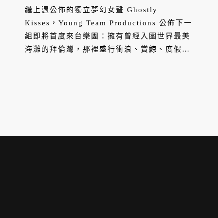
繼上週公佈的獨立夢幻女聲 Ghostly
Kisses，Young Team Productions 公佈下一
組即將首度來台樂團：擁有曾經入圍世界最美
海灘的拜倫灣，那裡盛行衝浪、賞鯨、度假，
還有一個被 Daft Punk 邀請合作的樂團 ——
Parcels，將於 2024 年 3 月首度來台，並於
Legacy Taipei 開唱。門票於 10 月 4 日中午
正式啟售。