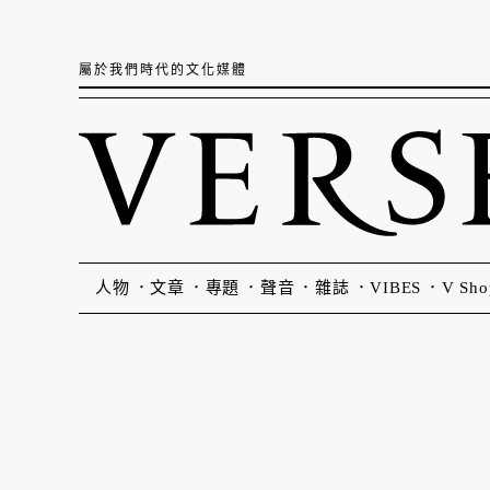
屬於我們時代的文化媒體
人物
文章
專題
聲音
雜誌
VIBES
V Sho