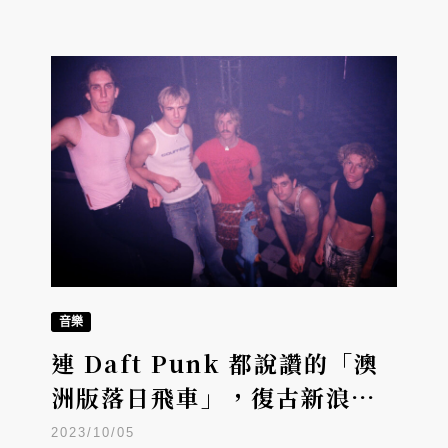
音樂
連 Daft Punk 都說讚的「澳
洲版落日飛車」，復古新浪潮
Parcels 明年3月首度來台
2023/10/05