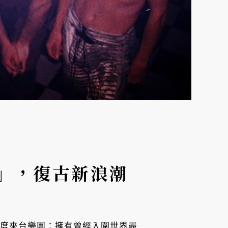
飛車」，復古新浪潮
下一組即將首度來台樂團：擁有曾經入圍世界最