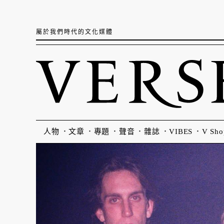
屬於我們時代的文化媒體
人物
文章
專題
聲音
雜誌
VIBES
V Sho