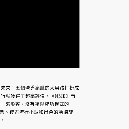
團輝煌的未來：五個清秀高朓的大男孩打扮成
才發行就獲得了超高評價，《NME》音
行」來形容。沒有複製成功模式的
滿了管弦樂、復古流行小調和出色的動聽旋
價。