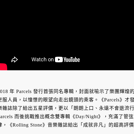
2018 年 Parcels 發行首張同名專輯，封面就喻示了樂
空服人員，以憧憬的眼望向走出鏡頭的乘客。《Parcels》
樂雜誌除了給出五星評價，更以「朗朗上口、永遠不會退流
Parcels 而後挑戰推出概念雙專輯《Day/Night》，充
律，《Rolling Stone》音樂雜誌給出「成就非凡」的超高評