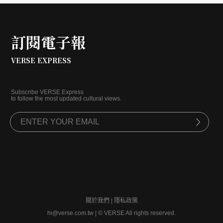
訂閱電子報
VERSE EXPRESS
Subscribe VERSE Express
to follow the most updated cultural views.
關於我們
|
隱私政策
hi@verse.com.tw
|
© VERSE All rights reserved.