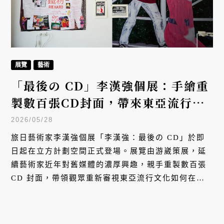
展覽
藝術
「最後の CD」李漢強個展：手繪重
製數百張CD封面，帶來東亞流行文
化的實體記憶與技術幽靈
2026/05/28
旅日藝術家李漢強個展「李漢強：最後の CD」於即
日起在立方計劃空間正式登場。展覽由游崴策展，延
續藝術家近年對舊媒體的濃厚興趣，親手重製數百張
CD 封面，帶領觀眾重新審視東亞流行文化如何在實
體物件與技術記憶中流動，亦深刻回應了數位時代下
影像與聲音被快速生產、消費的當代現象。