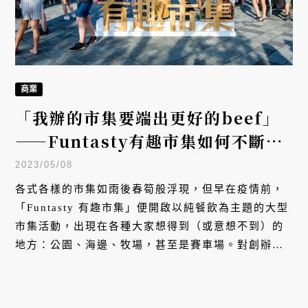
商業
「我辦的市集要端出更好的beef」
——Funtasty有趣市集如何不斷創
造美食市集的新面貌？
2023/05/08
各式各樣的市集如雨後春筍般浮現，但早在疫情前，
「Funtasty 有趣市集」便開啟以純餐飲為主題的大型
市集活動，出現在各種大家想得到（或意想不到）的
地方：公園、海邊、牧場，甚至是賽車場。對創辦人
謝維智而言，滿足口腹之慾、大啖美食不分時空，哪
裡有趣、就在哪裡吃，至於有趣與否，則是由我們來
創造。