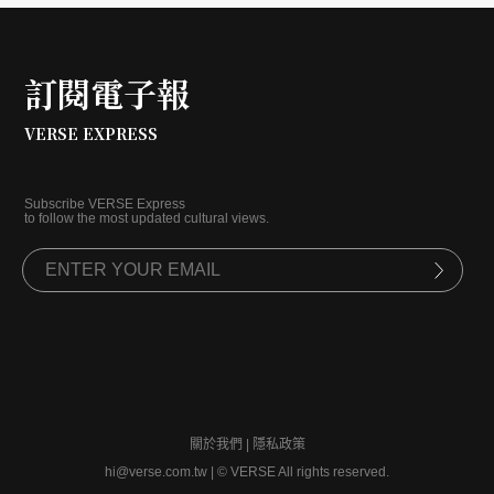
訂閱電子報
VERSE EXPRESS
Subscribe VERSE Express
to follow the most updated cultural views.
關於我們
|
隱私政策
hi@verse.com.tw
|
© VERSE All rights reserved.