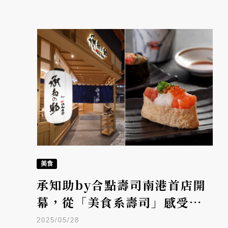
美食
承知助by合點壽司南港首店開
幕，從「美食系壽司」感受日
料的技藝與美學
2025/05/28