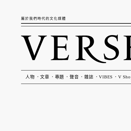
屬於我們時代的文化媒體
人物
文章
專題
聲音
雜誌
VIBES
V Sho