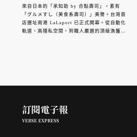
來自日本的「承知助 by 合點壽司」，素有
「グルメすし（美食系壽司）」美譽。台灣首
店選址南港 LaLaport 已正式開幕。從自動化
軌道、高隱私空間，到職人嚴選的頂級漁獲，
每一處細節，都是對壽司文化的深度演繹。
訂閱電子報
VERSE EXPRESS