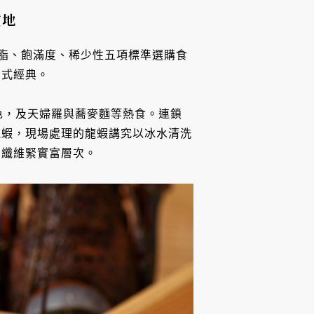
質地
油脂、飽滿度、稀少性五項標準選購食
日式經典。
菜色，及天婦羅與蕎麥麵等熱食。連鎖
龍蝦，現場處理的龍蝦講究以冰水清洗
，纖維緊實富層次。