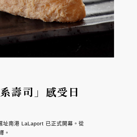
食系壽司」感受日
港 LaLaport 已正式開幕。從
繹。