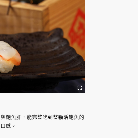
苔與鮑魚肝，能完整吃到整顆活鮑魚的
汁口感。