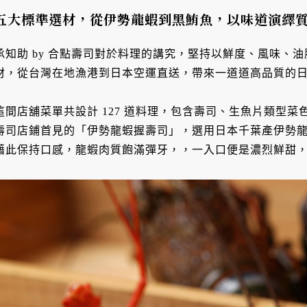
五大標準選材，從伊勢龍蝦到黑鮪魚，以味道演繹
承知助 by 合點壽司對於料理的講究，堅持以鮮度、風味、
材，從台灣在地漁港到日本空運直送，帶來一道道高品質的
這間店舖菜單共設計 127 道料理，包含壽司、生魚片類型
壽司店鋪首見的「伊勢龍蝦握壽司」，選用日本千葉產伊勢
藉此保持口感，龍蝦肉質飽滿彈牙，，一入口便是濃烈鮮甜