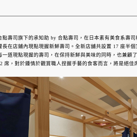
合點壽司旗下的承知助 by 合點壽司，在日本素有美食系壽
理長在店鋪內現點現握新鮮壽司。全新店舖共設置 17 座半
每一道現點現握的壽司，在保持新鮮與美味的同時，也兼顧
12 席，對於鍾情於觀賞職人捏握手藝的食客而言，將是絕佳