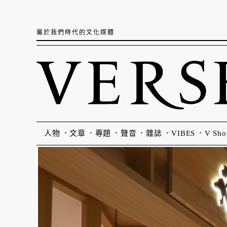
屬於我們時代的文化媒體
人物
文章
專題
聲音
雜誌
VIBES
V Sho