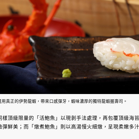
選用真正的伊勢龍蝦，帶來口感彈牙，蝦味濃厚的獨特龍蝦握壽司。
同樣頂級限量的「活鮑魚」以現剝手法處理，再包覆頂級海
脆彈鮮美；而「燉煮鮑魚」則以高湯慢火細燉，呈現柔嫩多