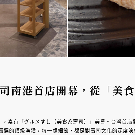
壽司南港首店開幕，從「美
」，素有「グルメすし（美食系壽司）」美譽。台灣首店選址南
嚴選的頂級漁獲，每一處細節，都是對壽司文化的深度演