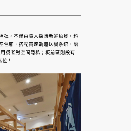
司稱號，不僅由職人採購新鮮魚貨，料
個室包廂，搭配高速軌道送餐系統，讓
了用餐者對空間隱私；板前區則設有
席位！