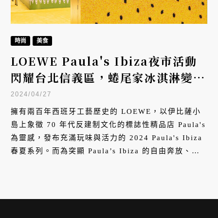
時尚
美食
LOEWE Paula's Ibiza夜市活動
閃耀台北信義區，蜷尾家冰淇淋變身
小籠包、香腸！
2024/04/27
擁有兩百年西班牙工藝歷史的 LOEWE，以伊比薩小
島上象徵 70 年代反建制文化的標誌性精品店 Paula's
為靈感，發布充滿玩味與活力的 2024 Paula's Ibiza
春夏系列。而為突顯 Paula’s Ibiza 的自由奔放、音
樂、歡愉無憂，LOEWE 更協同 JL DESIGN 召集草
字頭、Foodie Amber 與 LANDHILLS 共同構思出
「2024 LOEWE Paula's Ibiza 夜市活動」。這也是
LOEWE 首度在台舉辦規模最大的活動！