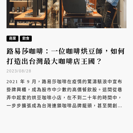
商業
飲食
路易莎咖啡：一位咖啡烘豆師，如何
打造出台灣最大咖啡店王國？
2023/08/28
2021 年 9 月，路易莎咖啡在疫情的驚濤駭浪中宣布
掛牌興櫃，成為股市中少數的高價餐飲股。這間從巷
弄中起家的烘豆咖啡小店，在不到二十年的時間中，
一步步擴張成為台灣連鎖咖啡品牌龍頭，甚至開創健
身房、泰式料理等集團品牌事業，樹立多角化經營版
圖。對路易莎創辦人黃銘賢來說，用一杯平價但高品
質咖啡，打造理想中的精品生活，是他至今始終不變