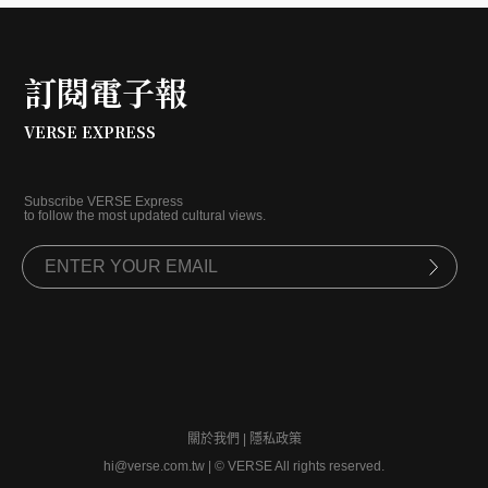
的信念。
訂閱電子報
VERSE EXPRESS
Subscribe VERSE Express
to follow the most updated cultural views.
關於我們
|
隱私政策
hi@verse.com.tw
|
© VERSE All rights reserved.