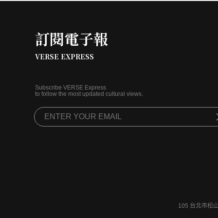
訂閱電子報
VERSE EXPRESS
Subscribe VERSE Express
to follow the most updated cultural views.
105 台北市松山區富