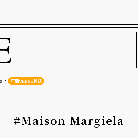
p
訂閱VERSE雜誌
#Maison Margiela