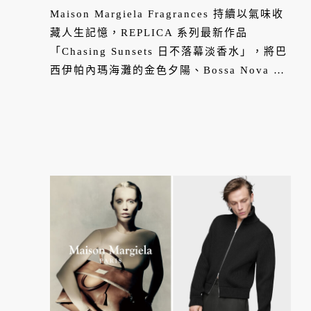
夕陽、Bossa Nova與夏日記
Maison Margiela Fragrances 持續以氣味收
憶裝進香水裡
藏人生記憶，REPLICA 系列最新作品
「Chasing Sunsets 日不落幕淡香水」，將巴
西伊帕內瑪海灘的金色夕陽、Bossa Nova 的
悠揚旋律，以及人們對美好時光的眷戀，濃縮
成一款充滿果香、花香與木質層次的夏日香
氛。