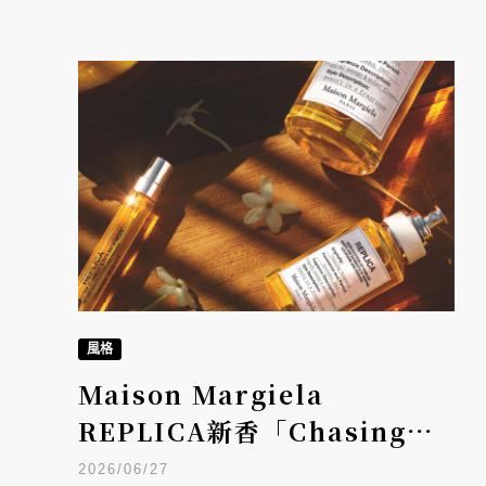
風格
Maison Margiela
REPLICA新香「Chasing
Sunsets」！把伊帕內瑪海灘
2026/06/27