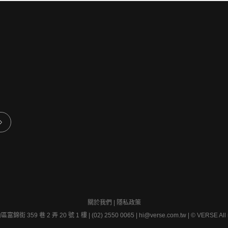
關於我們
|
隱私政策
錦街 359 巷 2 弄 20 號 1 樓 | (02) 2550 0065 |
hi@verse.com.tw
|
© VERSE All r