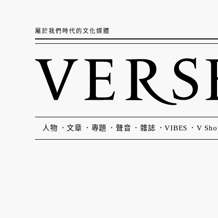
屬於我們時代的文化媒體
人物
文章
專題
聲音
雜誌
VIBES
V Sho