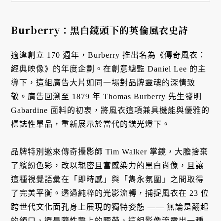
Burberry：黑白鏡頭下的英倫風衣史詩
適逢創立 170 週年，Burberry 推出名為《傳奇風衣：
經典映像》的年度企劃。在創意總監 Daniel Lee 的主
導下，這組廣告大片如同一場對品牌靈魂的深情致
敬。廣告回溯至 1879 年 Thomas Burberry 先生發明
Gabardine 面料的初衷，將風衣這項兼具機能與優雅的
標誌性單品，重新展示於當代的鎂光燈下。
品牌特別邀來傳奇攝影師 Tim Walker 掌鏡，大膽捨棄
了繽紛色彩，改以親密且富感染力的黑白肖像，且讓
這種視覺語彙在「即時感」與「雋永氛圍」之間取得
了完美平衡。透過純粹的光影流轉，捕捉風衣在 23 位
跨世代文化面孔身上展現的獨特姿態 —— 無論是翻起
的領口，還是隨性繫上的腰帶，這組影像流露出一種