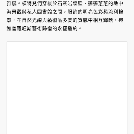
雅感。模特兒們穿梭於石灰岩牆壁、鬱鬱蔥蔥的地中
海景觀與私人圖書館之間，服飾的明亮色彩與流利輪
廓，在自然光線與藝術品多變的質感中相互輝映，宛
如普羅旺斯藝術歸宿的永恆邀約。