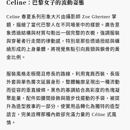
Celine：巴黎女子的流動姿態
Celine 春夏系列形象大片由攝影師 Zoe Ghertner 掌
鏡，描繪了當代巴黎人在不同場景中的樣貌。廣告意
象透過結構與材質勾勒出一個完整的衣櫥，強調服裝
與穿著者行走間的律動感，特別是那些透過扭結與纏
繞形成的上身量體，將視覺焦點引向肩頸與鎖骨的黃
金比例。
服裝風格走極簡且修長的路線，利用寬肩西裝、長版
外套與單色層次延展身形，整體輪廓呈現出一種流動
而從容的垂直線條。黑色的基調結合高彩度的色塊凝
聚能量，配件如腰間掛飾與隨步伐擺動的手袋，被提
升為造型敘事的一部分，使實用品轉化為獨特的造型
語言，完美詮釋那種內斂卻充滿力量的 Céline 式風
情。