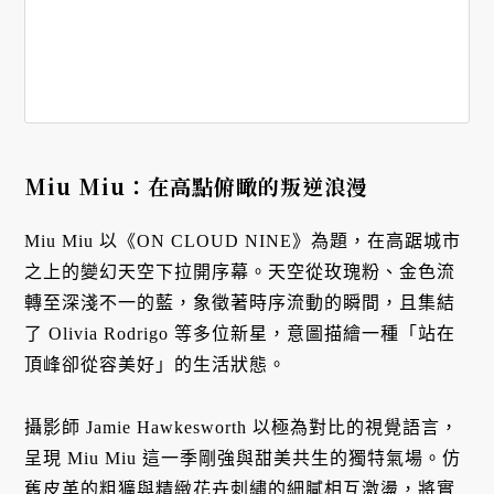
Miu Miu：在高點俯瞰的叛逆浪漫
Miu Miu 以《ON CLOUD NINE》為題，在高踞城市
之上的變幻天空下拉開序幕。天空從玫瑰粉、金色流
轉至深淺不一的藍，象徵著時序流動的瞬間，且集結
了 Olivia Rodrigo 等多位新星，意圖描繪一種「站在
頂峰卻從容美好」的生活狀態。
攝影師 Jamie Hawkesworth 以極為對比的視覺語言，
呈現 Miu Miu 這一季剛強與甜美共生的獨特氣場。仿
舊皮革的粗獷與精緻花卉刺繡的細膩相互激盪，將實