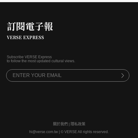
訂閱電子報
VERSE EXPRESS
Subscribe VERSE Express
to follow the most updated cultural views.
關於我們
|
隱私政策
hi@verse.com.tw
|
© VERSE All rights reserved.