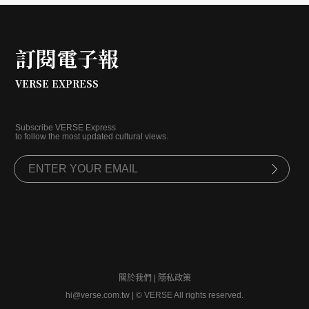
業重要人士分享觀點。VERSE 特別訪問受邀的台灣華
納音樂董事總經理楊國修及 Spotify 藝人與廠牌關係
大中華區負責人湯宗穎，透過兩位對談，了解短影音
訂閱電子報
興起後的 MV 未來。
VERSE EXPRESS
Subscribe VERSE Express
to follow the most updated cultural views.
關於我們
|
隱私政策
hi@verse.com.tw
|
© VERSE All rights reserved.