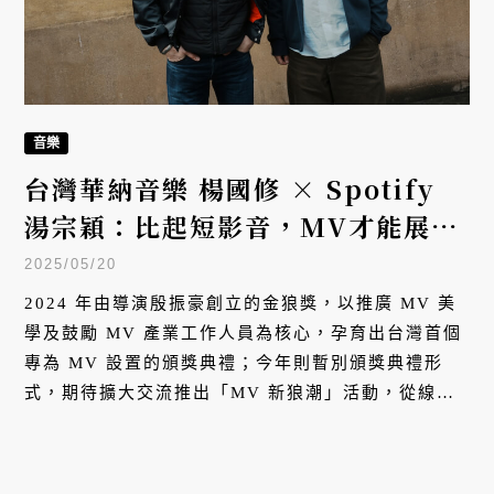
音樂
台灣華納音樂 楊國修 × Spotify
湯宗穎：比起短影音，MV才能展現
更多創意、說更多事
2025/05/20
2024 年由導演殷振豪創立的金狼獎，以推廣 MV 美
學及鼓勵 MV 產業工作人員為核心，孕育出台灣首個
專為 MV 設置的頒獎典禮；今年則暫別頒獎典禮形
式，期待擴大交流推出「MV 新狼潮」活動，從線上
串聯到線下，讓觀眾與音樂愛好者，感受 MV 魅力、
深入認識 MV 製作。系列活動中的「MV MASTER
PANEL」國際論壇邀請台、韓、日 4 組音樂與影像產