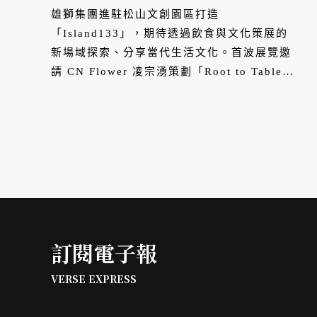
雄獅集團進駐松山文創園區打造
「Island133」，期待透過飲食與文化策展的
新場域探索、分享當代生活文化。首波展覽邀
請 CN Flower 凌宗湧策劃「Root to Table
向世界公開台灣可食花草」，展覽於 3 月 29
日（三）至 6 月 30 日（五）登場，並攜手
Island133 主廚 Leo 研發三道可食花草限定
菜⾊、日本咖啡品牌專程跨海快閃活動，邀請
人們重新發現生長於這片土地的花草風味。
訂閱電子報
VERSE EXPRESS