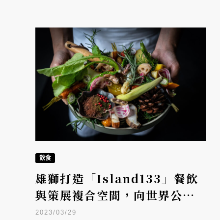
飲食
雄獅打造「Island133」餐飲
與策展複合空間，向世界公開
台灣可食花草
2023/03/29