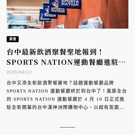
美食
台中最新飲酒聚餐聖地報到！
SPORTS NATION運動餐廳進駐漢
神洲際購物中心：必點台中限定菜
2026/04/12
色、娛樂系電子酒精交易所超吸睛
台中又添全新飲酒聚餐勝地？話題運動餐廳品牌
SPORTS NATION 運動餐廳終於到台中了！風靡全台
的 SPORTS NATION 運動餐廳於 4 月 10 日正式進
駐全新開幕的台中漢神洲際購物中心，以超有氛圍的
空間設計、娛樂感十足的電子酒精交易所，以及融入
在地元素的限定創意美食，為台中再添一處兼具話
題、酒感、美味與社交樂趣的全新餐飲據點。