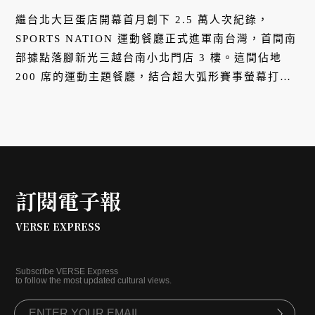
繼台北大巨蛋店開幕首月創下 2.5 萬人次紀錄，
SPORTS NATION 運動餐廳正式進軍南台灣，首間南
部據點落腳新光三越台南小北門店 3 樓。這間佔地
200 席的運動主題餐廳，結合超大弧形賽事螢幕打造
沉浸式觀賽空間、全台首創獲專利認證的電子酒精交
易所互動體驗，更與榮登亞洲 50 大酒吧的 unDer
lab 跨界聯名，推出台南限定「赤崁樓」、「文旦氣
泡」兩款特調。
訂閱電子報
VERSE EXPRESS
Subscribe VERSE Express
to follow the most updated cultural views.