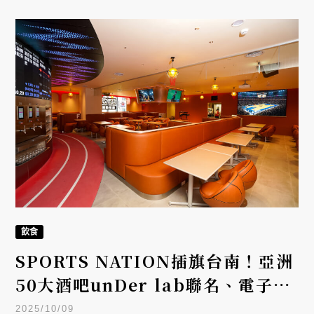
飲食
SPORTS NATION插旗台南！亞洲
50大酒吧unDer lab聯名、電子酒
精交易所打造沉浸式觀賽餐廳
2025/10/09