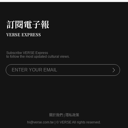
訂閱電子報
VERSE EXPRESS
Subscribe VERSE Express
to follow the most updated cultural views.
關於我們
|
隱私政策
hi@verse.com.tw
|
© VERSE All rights reserved.