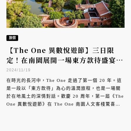
旅宿
【The One 異數悅遊節】三日限
定！在南園展開一場東方款待盛宴
——五感六覺的文化影響力之旅
2024/11/19
在時光的長河中，The One 走過了第一個 20 年。這
是一段以「東方款待」為心的溫潤旅程，也是一場關
於在地風土的深情對話。歡慶 20 周年，第一屆《The
One 異數悅遊節》在 The One 南園人文客棧驚喜展
開，集結各領域風土引路者帶你嚐見台灣最動人的文
化味，讓旅行成為改變的起點，讓每一步都充滿意
義。