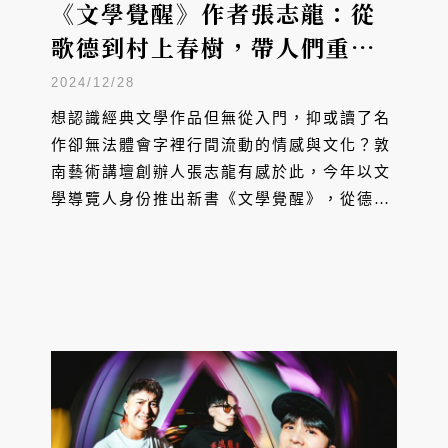
《文學覺醒》作者張志龍：從
歌德到村上春樹，帶人們重新
回到青春與文學
2024/12/28
想認識經典文學作品但無從入門，抑或讀了名
作卻無法體會字裡行間流動的情感與文化？敦
南藝術講壇創辦人張志龍有感於此，今年以文
學導覽人身份推出新書《文學覺醒》，從德國
最偉大詩人歌德《少年維特的煩惱》、德國文
豪赫曼赫塞《鄉愁》、《徬徨少年時》到村上
春樹《海邊的卡夫卡》等三位偉大作家的共七
本名著，深入淺出引領讀者認識世界文學的時
代脈絡與核心意涵。從企業管理者成功轉型為
藝術史講師和美術館顧問的張志龍，再次轉
身，成為一位經典文學的導讀人。