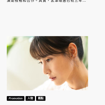
演是枝裕和合作。其實，宮澤理惠已有三年沒
出演電視劇，為了陪伴家庭，她都避免拍攝需
要三個月以上的戲，會出演全因為信任是枝裕
和。出道至今 40 年，究竟宮澤理惠是如何從
偶像派的「日本國民美少女」走向實力派影
后？
Promotion
人物
觀點