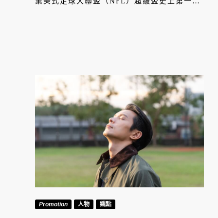
業美式足球大聯盟（NFL）超級盃史上第一位
個人秀的饒舌歌手，且史無前例在現場以音樂
嘲諷加拿大饒舌歌手 Drake 掀起話題，觀看
人數甚至打破 Michael Jackson 於超級盃保
持的紀錄。本文全面解析 Kendrick Lamar 如
何在推出 6 張專輯、贏得 22 座葛萊美獎後，
影響眾多饒舌歌手，成為如今現象級的超級巨
星。
Promotion
人物
觀點