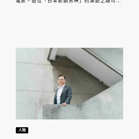
電影。這位「日本影劇男神」的演藝之路可追
溯至 2014 年，當時以《神劍闖江湖 京都大
火篇》創下個人票房高峰，並透過《神劍闖江
湖》系列在亞洲竄紅。從出道至今將近 20
年，佐藤健跨足動作、懸疑與愛情等多元類
型，不僅站穩一線男星地位，更以一部部現象
級作品持續影響日本影視文化。
人物