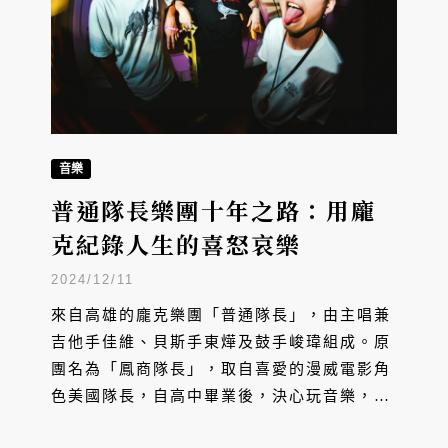
音樂
普通隊長樂團十年之路：用龐
克紀錄人生的喜怒哀樂
2024/12/11
來自高雄的龐克樂團「普通隊長」，由主唱兼
吉他手佳維、貝斯手東燁及鼓手峻瑋組成。原
團名為「鳳商隊長」，取自喜愛的漫威電影角
色美國隊長，自高中畢業後，決心玩音樂，因
而用了現在的團名。