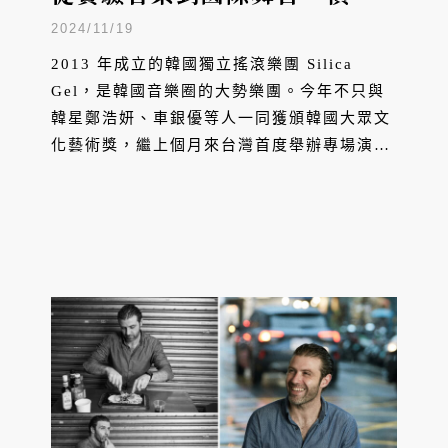
韓國三大音樂獎的獨特之路
2024/11/19
2013 年成立的韓國獨立搖滾樂團 Silica
Gel，是韓國音樂圈的大勢樂團。今年不只與
韓星鄭浩妍、車銀優等人一同獲頒韓國大眾文
化藝術獎，繼上個月來台灣首度舉辦專場演唱
會開唱後，近期更榮獲金音獎「亞洲創作音樂
獎」肯定。