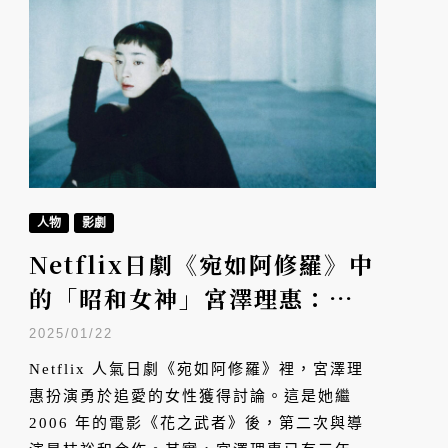
人物
影劇
Netflix日劇《宛如阿修羅》中
的「昭和女神」宮澤理惠：如
何從轟動全國的美少女到殿堂
2025/01/22
級影后？
Netflix 人氣日劇《宛如阿修羅》裡，宮澤理
惠扮演勇於追愛的女性獲得討論。這是她繼
2006 年的電影《花之武者》後，第二次與導