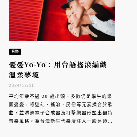
音樂
憂憂Yō-Yō：用台語搖滾編織
溫柔夢境
2024/12/11
平均年齡不過 20 歲出頭、多數仍是學生的樂
團憂憂，將迷幻、搖滾、民俗等元素揉合於歌
曲，並透過電子合成器及打擊樂器形塑出獨特
音樂風格，為台灣新生代樂壇注入一股另類能
量。從 2023 年的政大金旋獎獲得矚目，並兩