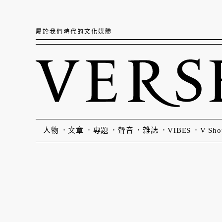
屬於我們時代的文化媒體
人物
文章
專題
聲音
雜誌
VIBES
V Sho