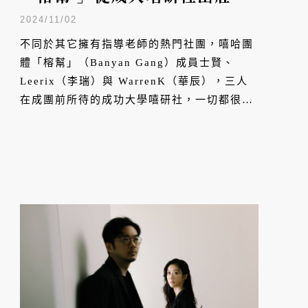
榕
2024/11/02
不同於其它擁有指導老師的熱門社團，嘻哈團
體「榕幫」（Banyan Gang）成員士賢、
Leerix（李瑞）與 WarrenK（華辰），三人
在成團前所待的成功大學嘻研社，一切都很陽
春，甚至連社辦、授課空間都沒有，當時整個
社團固定出現的成員，最多大概也就三到五
人。