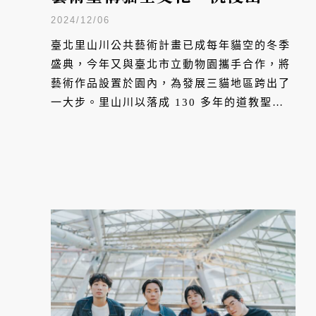
自然美好
2024/12/06
臺北里山川公共藝術計畫已成每年貓空的冬季
盛典，今年又與臺北市立動物園攜手合作，將
藝術作品設置於園內，為發展三貓地區跨出了
一大步。里山川以落成 130 多年的道教聖地
指南宮為核心，串連貓纜、動物園與貓空地
區，一直秉持與自然對話、融合永續的精神，
希冀引領民眾前往貓空體驗藝術、文化與茶產
業。