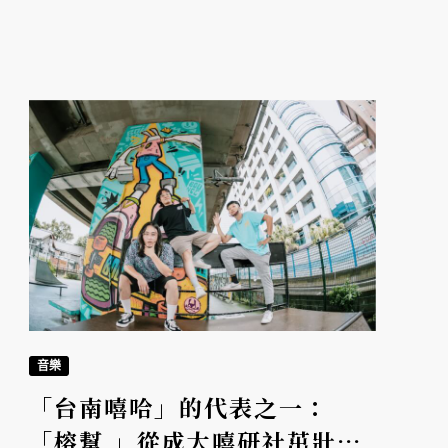
度登上「大團誕生」開唱後，今年終於推出首
張 EP《仙湖 SIAN HU》，時而慵懶、時而激
昂的旋律，引領聽眾進入那充滿魔幻的世界。
音樂
「台南嘻哈」的代表之一：
「榕幫 」從成大嘻研社茁壯成