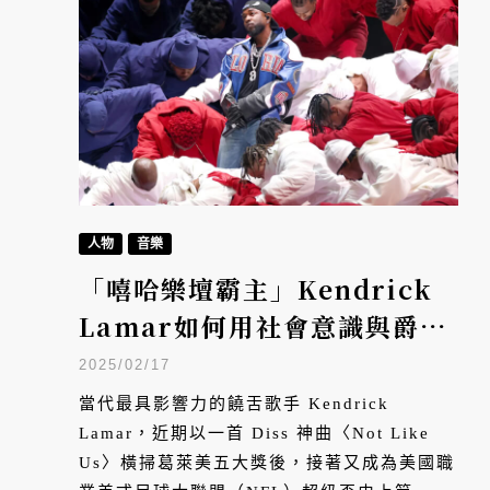
人物
音樂
「嘻哈樂壇霸主」Kendrick
Lamar如何用社會意識與爵士
靈魂「重塑」饒舌文化？一文
2025/02/17
全解析！
當代最具影響力的饒舌歌手 Kendrick
Lamar，近期以一首 Diss 神曲〈Not Like
Us〉橫掃葛萊美五大獎後，接著又成為美國職