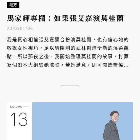
地方
馬家輝專欄：如果張艾嘉演莫桂蘭
2023/01/06
我是真心相信張艾嘉適合扮演莫桂蘭，也有信心她的
敏銳女性視角，足以給陽剛的武林創造全新的溫柔觀
點。所以那夜之後，我開始整理莫桂蘭的故事，打算
寫個劇本大綱給她瞧瞧，若她滿意，即可開始籌備。
我的大綱由 1980 年 5 月 17 日的一份舊報紙談起。
那天的香港《新報》有這樣的標題：「黃飛鴻健身院
自動結束後，引起弟子護院熱潮，求莫桂蘭師太復
出。」