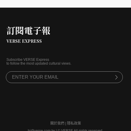
訂閱電子報
VERSE EXPRESS
Subscribe VERSE Express
to follow the most updated cultural views.
關於我們
|
隱私政策
hi@verse.com.tw
|
© VERSE All rights reserved.