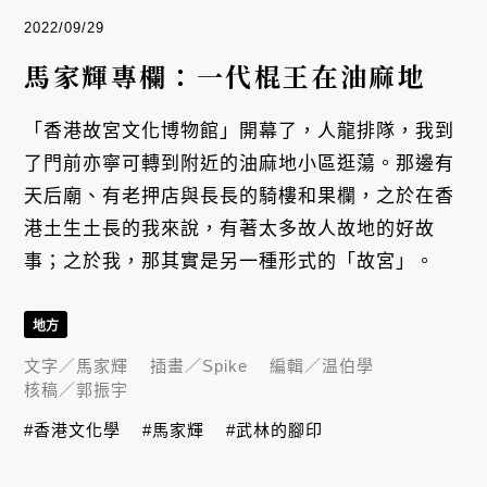
2022/09/29
馬家輝專欄：一代棍王在油麻地
「香港故宮文化博物館」開幕了，人龍排隊，我到
了門前亦寧可轉到附近的油麻地小區逛蕩。那邊有
天后廟、有老押店與長長的騎樓和果欄，之於在香
港土生土長的我來說，有著太多故人故地的好故
事；之於我，那其實是另一種形式的「故宮」。
地方
文字／
馬家輝
插畫／
Spike
編輯／
温伯學
核稿／
郭振宇
#香港文化學
#馬家輝
#武林的腳印