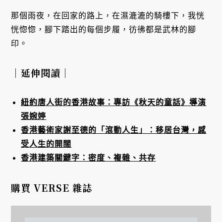
那個雨夜，在回家的路上，在濕漉漉的騎樓下，我恍
恍惚惚，腳下踏出的每個步履，彷彿都是武林的腳
印。
｜延伸閱讀｜
紐約唐人街的香港故事：專訪《秋天的童話》導演
張婉婷
香港藝術家謝至德的「滾動人生」：移居台灣，感
受人生的開闊
香港建築關鍵字：密度、複雜、共存
購買 VERSE 雜誌