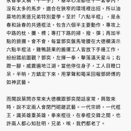
永春拳又稱「十一手」，基本心法都在十一套拳內，
沒有太多的馬步，適合在狹窄的環境裡出招，所以油
蔴地的黑道兄弟特別愛學。至於「六點半棍」，是永
春和詠春的共通棍法，包含六個半主要動作，專攻上
中路的枕、攤、標；專打下路的掃、撥、彈；再加半
點的摭攔。會不會，每當鄧奕盤馬彎腰在大德欄演示
六點半棍法，雞鴨蔬果的搬運工人皆放下手邊工作，
紛紛踏前圍觀？鄧奕，左揮一拳，擊落滿天星斗；右
蹬一腳，威震遍地江湖。當他停住身子，工人目瞪口
呆，半晌，方鎮定下來，用掌聲和喝采回報鄧師傅的
如神武藝。
而聞說葉問亦常來大德欄跟鄧奕閒話家常，興致來
時，說不定兩人會閉門砌蹉武藝。一代宗師，一代棍
王，識英雄重英雄，拳來棍往，在拳棍交鋒之間，也
許兩人都心知肚明，兄弟，唉，我們都老了。