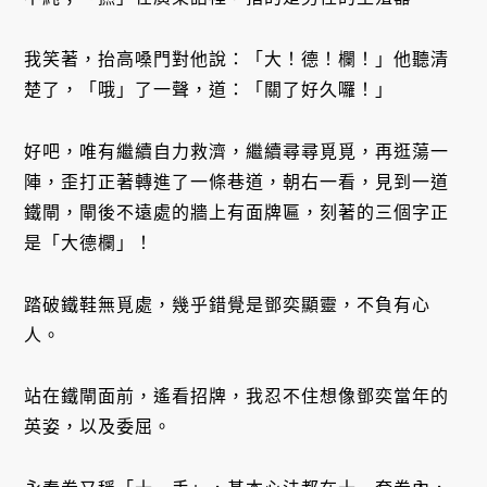
我笑著，抬高嗓門對他說：「大！德！欄！」他聽清
楚了，「哦」了一聲，道：「關了好久囉！」
好吧，唯有繼續自力救濟，繼續尋尋覓覓，再逛蕩一
陣，歪打正著轉進了一條巷道，朝右一看，見到一道
鐵閘，閘後不遠處的牆上有面牌匾，刻著的三個字正
是「大德欄」！
踏破鐵鞋無覓處，幾乎錯覺是鄧奕顯靈，不負有心
人。
站在鐵閘面前，遙看招牌，我忍不住想像鄧奕當年的
英姿，以及委屈。