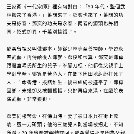
王家衛《一代宗師》裡有句對白：「50 年代，整個武
林搬來了香港。」葉問來了，鄧奕也來了，葉問的功
夫是詠春，鄧奕的功夫是永春，兩者的源頭也許相
同，招式卻異，千萬別搞錯了。
鄧奕曾祖父叫做鄧本，師從少林寺至善禪師，學習永
春武藝，再傳給後人鄧就、鄧樸和鄧算，鄧奕是鄧算
跟繼室馮氏所生的兒子，拳腳刀棍，他都從父親手上
學到學精。鄧算是苦命人，在鄉下因田地糾紛打死了
人，亡命香港，授館維生，後來糾紛被擺平了，鄧算
回鄉，未幾卻又被翻舊帳，只好再度來港，在戲院表
演武藝，非常狼狽。
鄧奕同樣苦命，在佛山時，妻子被日本兵在街上欺
凌，遭一刀斫頭；他的三歲兒人則當場被拐走，不知
所蹤，20 年後始被輾轉尋回。鄧奕覺得那是因為父親