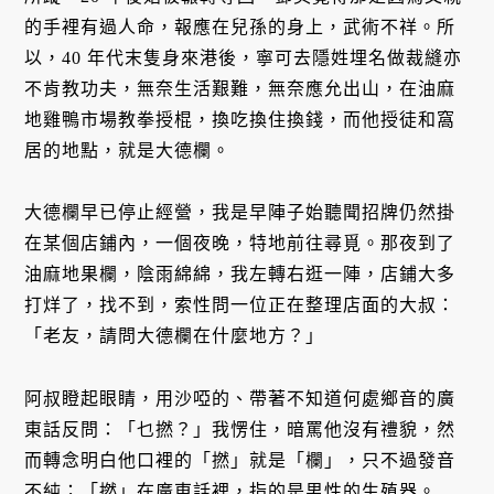
的手裡有過人命，報應在兒孫的身上，武術不祥。所
以，40 年代末隻身來港後，寧可去隱姓埋名做裁縫亦
不肯教功夫，無奈生活艱難，無奈應允出山，在油麻
地雞鴨市場教拳授棍，換吃換住換錢，而他授徒和窩
居的地點，就是大德欄。
大德欄早已停止經營，我是早陣子始聽聞招牌仍然掛
在某個店鋪內，一個夜晚，特地前往尋覓。那夜到了
油麻地果欄，陰雨綿綿，我左轉右逛一陣，店鋪大多
打烊了，找不到，索性問一位正在整理店面的大叔：
「老友，請問大德欄在什麼地方？」
阿叔瞪起眼睛，用沙啞的、帶著不知道何處鄉音的廣
東話反問：「乜撚？」我愣住，暗罵他沒有禮貌，然
而轉念明白他口裡的「撚」就是「欄」，只不過發音
不純；「撚」在廣東話裡，指的是男性的生殖器。