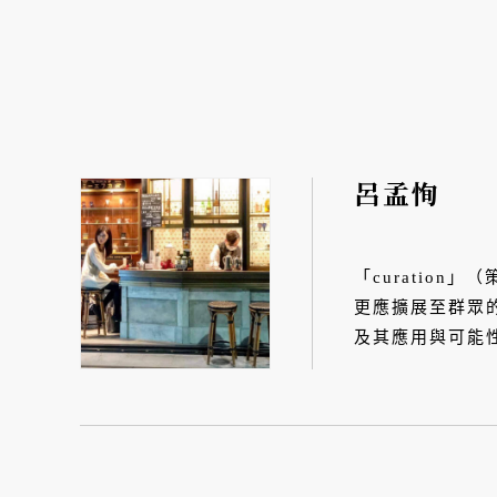
呂孟恂
「curatio
更應擴展至群眾
及其應用與可能