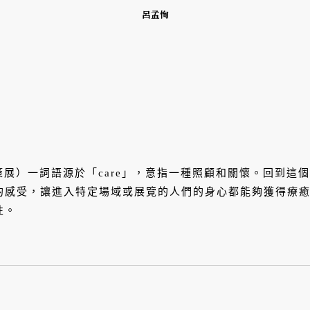
呂孟恂
n」（策展）一詞語源於「care」，意指一種照顧和關懷。回
的感受，讓進入特定場域或展覽的人們的身心都能夠獲得療
性。