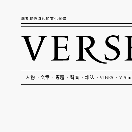
屬於我們時代的文化媒體
人物
文章
專題
聲音
雜誌
VIBES
V Sho