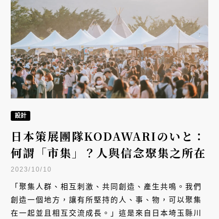
設計
日本策展團隊KODAWARIのいと：
何謂「市集」？人與信念聚集之所在
2023/10/10
「聚集人群、相互刺激、共同創造、產生共鳴。我們
創造一個地方，讓有所堅持的人、事、物，可以聚集
在一起並且相互交流成長。」這是來自日本埼玉縣川