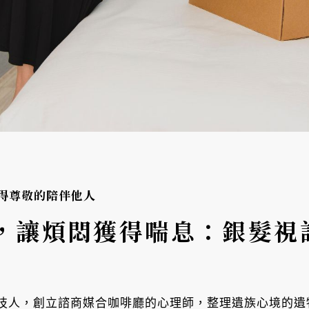
得尊敬的陪伴他人
，讓煩悶獲得喘息：銀髮視
技人，創立諮商媒合咖啡廳的心理師，整理遺族心境的遺