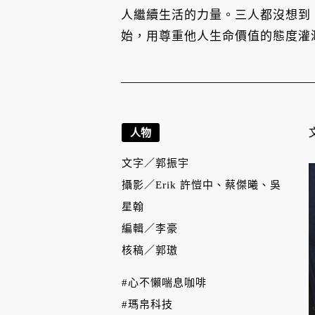
人繼續生活的力量。三人都沒想到
始，用尊重他人生命價值的態度灌
人物
文字／
郭振宇
攝影／
Erik 許愷中、蔡傑曦、吳
星翰
編輯／
李豪
核稿／
郭璈
#心不懶喘息咖啡
#瑪帛科技