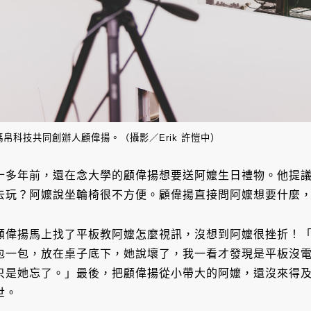
瑪帛科技共同創辦人顧偉揚。（攝影／Erik 許愷中）
十多年前，還在念大學的顧偉揚想要送阿嬤生日禮物。他提
去玩？阿嬤說坐輪椅很不方便。顧偉揚直接問阿嬤想要什麼
顧偉揚馬上找了平板教阿嬤怎麼視訊，沒想到阿嬤很挫折！
包一包，放在桌子底下，她說壞了，我一看才發現是平板沒
只是她忘了。」最後，把顧偉揚從小帶大的阿嬤，還沒來得
世。