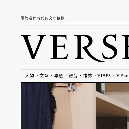
屬於我們時代的文化媒體
人物
文章
專題
聲音
雜誌
VIBES
V Sho