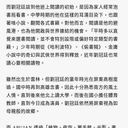
而劉冠廷談到他迷上閱讀的初始，是因為家人經常泡
書局看書，中學時期的他在這樣的耳濡目染下，也跟
著啃小說、翻閱各式書籍。對他而言，閱讀是他的避
風港，也為他開啟與世界連結的機會。「平時多以直
覺來選書閱讀，並不會特別設限或偏好特定類型的書
籍，」少年時期從《哈利波特》、《偷書賊》、金庸
小說中的奇幻與武俠世界得到釋放，近年劉冠廷也常
讀心靈相關讀物。
雖然出生於雲林，但劉冠廷的童年時光在屏東高樹度
過。國中時再到高雄念書，因此十分熟悉南方的風土
人情。直到後來他北上讀大學，而後在國小擔任體育
教師，直到今日成為演員，劉冠廷依然將屏東視為如
母親般的故鄉。
而 APUJAN 透過「植物、夜空、翼手龍、光影、書