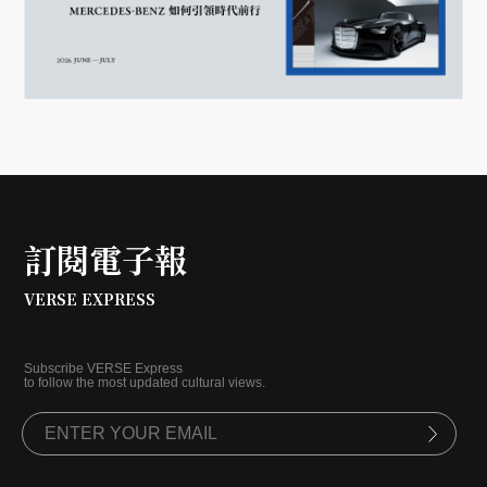
訂閱電子報
VERSE EXPRESS
Subscribe VERSE Express
to follow the most updated cultural views.