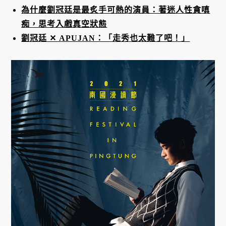
為什麼劉冠廷是最炙手可熱的演員：著迷人性貪嗔
痴，思考入戲真空狀態
劉冠廷 ✕ APUJAN：「走秀也太難了吧！」