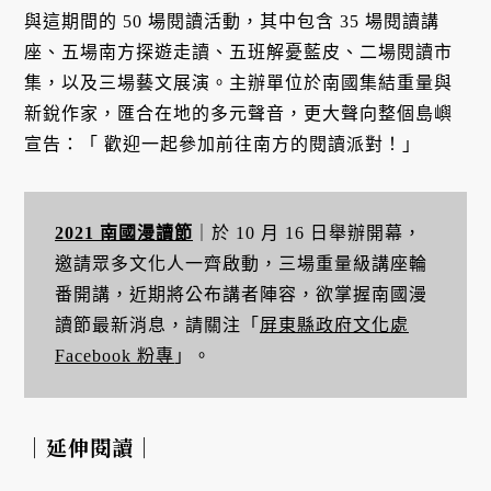
與這期間的 50 場閱讀活動，其中包含 35 場閱讀講
座、五場南方探遊走讀、五班解憂藍皮、二場閱讀市
集，以及三場藝文展演。主辦單位於南國集結重量與
新銳作家，匯合在地的多元聲音，更大聲向整個島嶼
宣告：「 歡迎一起參加前往南方的閱讀派對！」
2021 南國漫讀節
｜於 10 月 16 日舉辦開幕，
邀請眾多文化人一齊啟動，三場重量級講座輪
番開講，近期將公布講者陣容，欲掌握南國漫
讀節最新消息，請關注「
屏東縣政府文化處
Facebook 粉專
」。
｜延伸閱讀｜