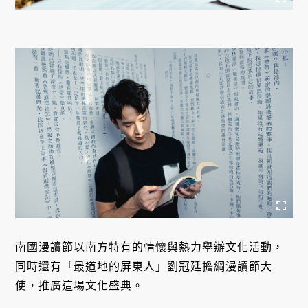
南國漫讀節以南方特有的情懷與熱力舉辦文化活動，
同時還有「最道地的屏東人」劉冠廷擔綱漫讀節大
使，推廣這場文化盛典。