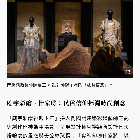
傳統繩結藝師陳夏生 x 設計師魏子淵的「漆藝信念」。
廟宇彩繪、什家將：民俗信仰揮灑時尚創意
「廟宇彩繪神起少年」採人間國寶建築彩繪藝師莊武
男創作門神為主場景，呈現設計師周裕穎所設計具天
燈輪廓的風衣與天公棒球帽；「奪魄勾魂什家將」以