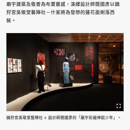
廟宇建築及敬香為布置靈感，演繹設計師簡國彥以鎮
狩宮吳敬堂藝陣社－什家將為發想的蓮花面俐落西
裝。
鎮狩宮吳敬堂藝陣社 x 設計師簡國彥的「廟宇彩繪神起少年」。