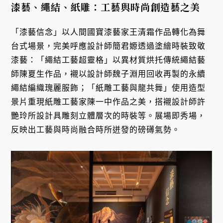
漆藝、繩結、紙雕：工藝與時尚創造藝之美
「漆藝信念」以人間國寶漆藝家王清霜作品轉化為舞
台式場景，完美呼應設計師簡君嫄透過塗繪時裝致敬
漆藝：「繩結工藝超靈格」以異材質烘托傳統繩結藝
師陳夏生作品，襯以設計師魏子淵用回收再製的永續
繩結編織瑰麗服飾；「紙雕工藝與龍共舞」使用造型
景片重現紙雕工藝家陳一中作品之美，搭襯設計師許
艷玲所設計具雕刻立體層次的時裝等。展場即秀場，
反映出工藝與時尚融合時所迸發的磅礡氣勢。