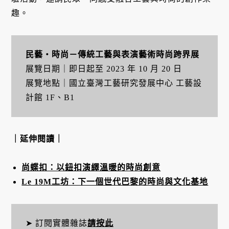
趣。
民藝・時尚－傳統工藝與表演藝術時尚跨界展
展覽日期｜即日起至 2023 年 10 月 20 日
展覽地點｜國立臺灣工藝研究發展中心 工藝設
計館 1F、B1
｜延伸閱讀｜
尚蝶扣：以鈕扣演繹溫暖的時尚創意
Le 19M工坊：下一個世代巴黎的時尚與文化基地
➤ 訂閱實體雜誌
請按此