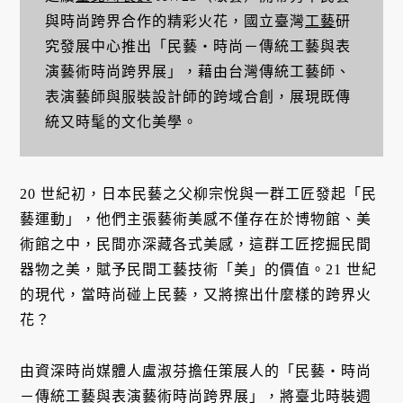
與時尚跨界合作的精彩火花，國立臺灣
工藝
研
究發展中心推出「民藝・時尚－傳統工藝與表
演藝術時尚跨界展」，藉由台灣傳統工藝師、
表演藝師與服裝設計師的跨域合創，展現既傳
統又時髦的文化美學。
20 世紀初，日本民藝之父柳宗悅與一群工匠發起「民
藝運動」，他們主張藝術美感不僅存在於博物館、美
術館之中，民間亦深藏各式美感，這群工匠挖掘民間
器物之美，賦予民間工藝技術「美」的價值。21 世紀
的現代，當時尚碰上民藝，又將擦出什麼樣的跨界火
花？
由資深時尚媒體人盧淑芬擔任策展人的「民藝・時尚
－傳統工藝與表演藝術時尚跨界展」，將臺北時裝週