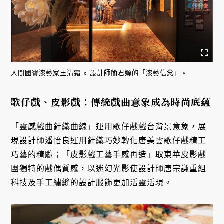
人間國寶漆藝家王清霜 x 設計師簡君嫄的「漆藝信念」。
歌仔戲、皮影戲：傳統戲曲意象成為時尚底蘊
「靈感戲曲針織曲線」運用歌仔戲戲台背景意象，展
現設計師潘怡良運用針織巧妙轉化唐美雲歌仔戲精工
巧藝的精髓；「皮影戲工藝手感再造」取東華皮影戲
團獨特的戲偶質感，以迷幻光影使設計師唐宗謙重組
科技及手工繡縫的設計服飾更加活靈活現。