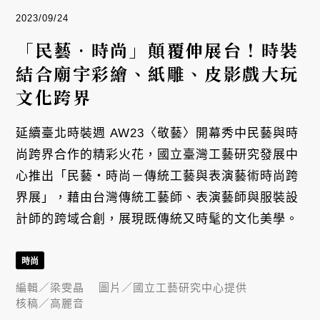
2023/09/24
「民藝•時尚」顛覆伸展台！時裝
結合廟宇彩繪、紙雕、皮影戲大玩
文化跨界
延續臺北時裝週 AW23〈敬藝〉開幕秀中民藝與時
尚跨界合作的精彩火花，國立臺灣工藝研究發展中
心推出「民藝・時尚－傳統工藝與表演藝術時尚跨
界展」，藉由台灣傳統工藝師、表演藝師與服裝設
計師的跨域合創，展現既傳統又時髦的文化美學。
時尚
編輯／
梁雯晶
圖片／
國立工藝研究中心提供
核稿／
高麗音