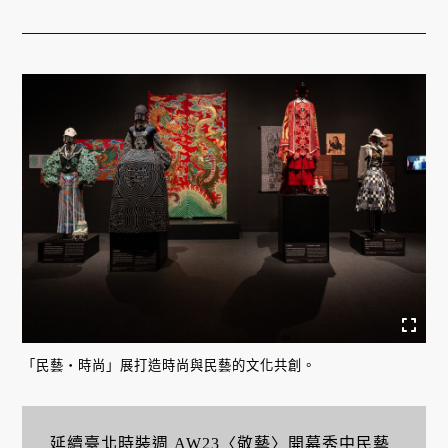
「民藝・時尚」展打造時尚與民藝的文化共創。
延續
臺北時裝週
AW23〈敬藝〉開幕秀中民藝