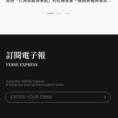
是將「打狗英國領事館」的紅磚意象、碼頭貨櫃與海浪光
影，轉化為牆面上的立體紋理。在正式對外開幕之際，帶
大家搶先一探這座屬於南台灣、懂得與自然光影對話的工
藝空間。
訂閱電子報
VERSE EXPRESS
Subscribe VERSE Express
to follow the most updated cultural views.