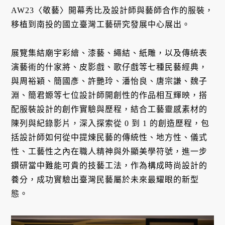
AW23〈敬藝〉開幕秀比及設計師與藝師合作的服裝，
移植到南投的國立臺灣工藝研究發展中心展出。
展覽集結廟宇彩繪、漆藝、繩結、紙雕，以及傳統表
演藝術的什家將、皮影戲、歌仔戲等七種民藝經典，
與周裕穎、簡國彥、許艷玲、潘怡良、唐宗謙、魏子
淵、簡君嫄等七位設計師開創性的作品相互輝映，搭
配服裝設計的創作實驗與歷程，結合工藝靈感素材的
陳列與紀錄影片，深入探索從 0 到 1 的創造歷程，包
括設計師如何從中提煉民藝的傳統性、地方性、儀式
性、工藝性之內在職人精神與外顯美學符號，進一步
鑽研當中難能可貴的技藝工法，作為構成時尚設計的
養分，成功實驗出臺灣民藝屬於未來最耀眼的新型
態。