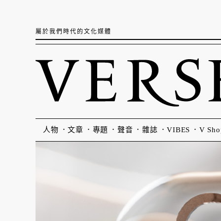
屬於我們時代的文化媒體
人物
文章
專題
聲音
雜誌
VIBES
V Sho