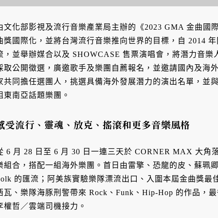
由文化部影視及流行音樂產業局主辦的《2023 GMA 金曲
曲獎國際化，並將台灣流行音樂推向世界的目標，自 2014 
流，並舉辦媒合以及 SHOWCASE 售票演唱會，將潛力音
採取公開徵選，廣邀歌手及樂團自薦報名，並邀請國內及海
家共同擔任選團人，挑選具備海外發展潛力的演出名單，並
組東南亞話題樂團。
感受流行、靈魂、放克、搖滾和更多音樂風格
從 6 月 28 日至 6 月 30 日一連三天於 CORNER M
樂組合，搭配一組海外樂團。首日由雷擎、恐龍的皮、蘇珮卿展現 Neo-
Folk 的匯流；阿美族實驗樂隊漂流出口、入圍本屆金曲獎
西瓦、樂隊海豚刑警帶來 Rock、Funk、Hip-Hop 的作品，最後一天
李權哲／雲端司機接力。