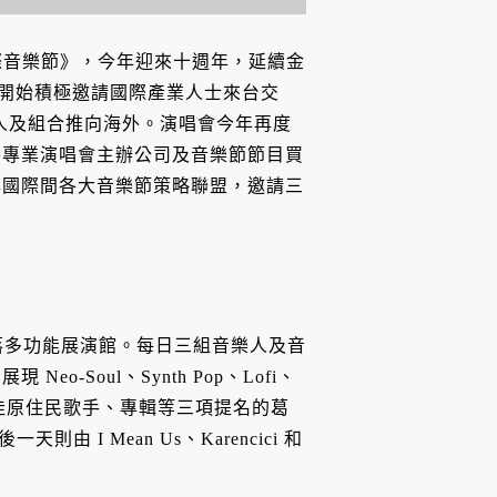
國際音樂節》，今年迎來十週年，延續金
年開始積極邀請國際產業人士來台交
樂人及組合推向海外。演唱會今年再度
外專業演唱會主辦公司及音樂節節目買
與國際間各大音樂節策略聯盟，邀請三
AX 大角落多功能展演館。每日三組音樂人及音
Soul、Synth Pop、Lofi、
最佳原住民歌手、專輯等三項提名的葛
則由 I Mean Us、Karencici 和