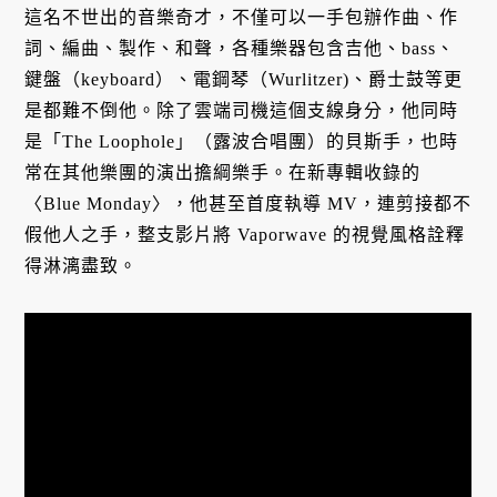
這名不世出的音樂奇才，不僅可以一手包辦作曲、作
詞、編曲、製作、和聲，各種樂器包含吉他、bass、
鍵盤（keyboard）、電鋼琴（Wurlitzer)、爵士鼓等更
是都難不倒他。除了雲端司機這個支線身分，他同時
是「The Loophole」（露波合唱團）的貝斯手，也時
常在其他樂團的演出擔綱樂手。在新專輯收錄的
〈Blue Monday〉，他甚至首度執導 MV，連剪接都不
假他人之手，整支影片將 Vaporwave 的視覺風格詮釋
得淋漓盡致。