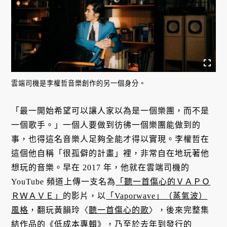
雲端司機是李權哲音樂創作的另一個身分。
「最一開始希望可以讓人家以為是一個樂團，而不是
一個歌手。」一個人要做到彷彿一個樂團能做到的
事，也得這名音樂人足夠全能才得以實現。李權哲在
這個他自稱「很孤僻的計畫」裡，非常自在地玩著他
想玩的音樂。早在 2017 年，他就在雲端司機的
YouTube 頻道上傳一支名為
「聽一首傷心的ＶＡＰＯ
ＲＷＡＶＥ」
的影片，以
「Vaporwave」（蒸氣波）
風格
，翻玩黃韻玲〈
聽一首傷心的歌
〉，後來完整集
結作品的《低成本專輯》，乃至於去年到發行的