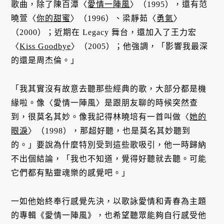
歌曲，除了陳百潭〈
愛情一陣風
〉（1995），還有范
曉萱〈
你的甜蜜
〉（1996）、梁靜茹〈
勇氣
〉
（2000）；近期在 Legacy 舞台，還加入了王力宏
〈
Kiss Goodbye
〉（2005）；他強調，「影響我最深
的還是周杰倫。」
「我其實沒有故意去聽那些經典的歌，大部分都是機
緣啦。像〈愛情一陣風〉是跟朋友聊的時候突然查
到，很莫名其妙。像我記得林曉培有一首叫做〈
她的
眼淚
〉（1998），那超好聽，也是莫名其妙聽到
的。」要說為什麼特別受到這些歌吸引，他一時歸納
不出個結論，「我也不知道，覺得好聽就去聽。可能
它們都有點靈魂樂的感覺吧。」
一如他始終奉行感覺先決，以歌詠愛情和青春為主題
的專輯《愛情一陣風》，也希望聽眾能夠自行感受他