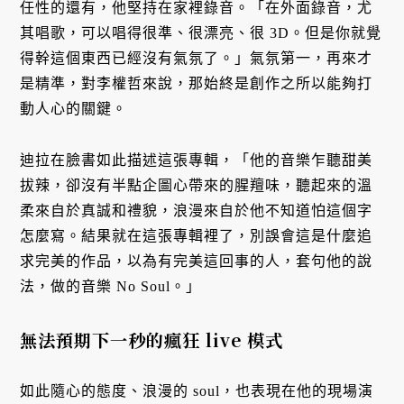
任性的還有，他堅持在家裡錄音。「在外面錄音，尤
其唱歌，可以唱得很準、很漂亮、很 3D。但是你就覺
得幹這個東西已經沒有氣氛了。」氣氛第一，再來才
是精準，對李權哲來說，那始終是創作之所以能夠打
動人心的關鍵。
迪拉在臉書如此描述這張專輯，「他的音樂乍聽甜美
拔辣，卻沒有半點企圖心帶來的腥羶味，聽起來的溫
柔來自於真誠和禮貌，浪漫來自於他不知道怕這個字
怎麼寫。結果就在這張專輯裡了，別誤會這是什麼追
求完美的作品，以為有完美這回事的人，套句他的說
法，做的音樂 No Soul。」
無法預期下一秒的瘋狂 live 模式
如此隨心的態度、浪漫的 soul，也表現在他的現場演