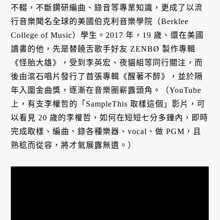
不輟，不斷鑽研編曲、錄音等專業知識，更成了以流
行音樂聞名全球的美國伯克利音樂學院（Berklee
College of Music）學生。2017 年，19 歲、還在美國
讀書的他，先是替饒舌歌手好友 ZENBØ 製作專輯
《怪胎大雄》，受到李英宏、夜貓組等同行關注，而
後由滾石唱片發行了首張專輯《醒著不醉》，並於隔
年入圍金曲獎，逐漸在音樂圈嶄露頭角。（YouTube
上，有支李權哲的「SampleThis 取樣這個」影片，可
以看見 20 歲的李權哲，如何在短短七分多鐘內，即時
完成取樣、編曲、錄各種樂器、vocal、做 PGM，且
熟稔而從容，將才氣展露無遺。）