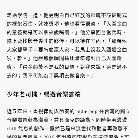
走過學院一遭，他更明白自己狂放的靈魂不該被制式
的框架困住。就連獎項，他也看得很淡，「入圍金曲
的意義就是可以拿來說嘴啊，」他分享回台當兵時，
隊上要找影音專才的夥伴，可以待在室內，「那時候
大家都舉手。要怎麼贏人家？我馬上說我入圍過金曲
啦，幹。」他說那個瞬間遠比當年聽到自己入圍還
爽。「得金曲獎不是我的目標，對我來說，這是過不
去的；我不可能為了獎項去做音樂。」
少年老司機，暢遊音樂雲端
近五年來，重視律動與節奏的 indie-pop 在台灣的獨立
音樂場景蔚為潮流，兼具龐克的躁動、同時帶著濃濃
chill 氣息的創作，儼然已是串流世代聆聽者再熟悉不
過的耳間風景。2016 年出道的李權哲在這波浪潮上可