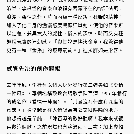
自幼沉浸於 60、70 年代的 R&B、靈魂樂、funk、搖
滾樂，李權哲的音樂血液裡有著藏不住的懷舊情調，
浪漫、柔情之外，時而內蘊一種反叛、狂野的精神；
加入了他自身的瀟灑態度與癲狂舉動，使他的音樂難
以定義，兼具撩人的感性、憐人的深情，時而又有種
超脫現實的迷幻感。「與其說是搖滾金童，我覺得他
更有一種『金孫』的療癒氣質。」迪拉胖如是形容。
感覺先決的創作邏輯
去年年底，李權哲以個人身分發行第二張專輯《愛情
一陣風》，專輯名稱致敬台語歌手陳百潭 1995 年發行
的成名作〈愛情一陣風〉。「其實沒有什麼有深度的
意義。」通常越是在人們認為有著某種隱喻的地方，
他想得越是單純，「陳百潭的歌好聽啊！我本來就很
喜歡這個歌，之前現場也有演過兩、三次；加上專輯