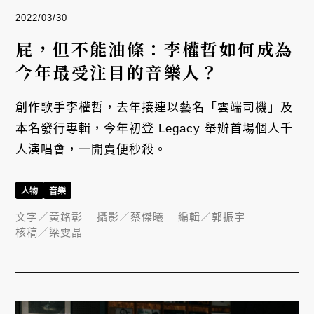
2022/03/30
屁，但不能油條：李權哲如何成為
今年最受注目的音樂人？
創作歌手李權哲，去年接連以藝名「雲端司機」及
本名發行專輯，今年初登 Legacy 舉辦首場個人千
人演唱會，一開賣便秒殺。
人物
音樂
文字／
黃銘彰
攝影／
蔡傑曦
編輯／
郭振宇
核稿／
梁雯晶