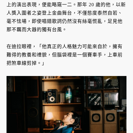
上的演出表現，便能略窺一二。那年 20 歲的他，以新
人獎入圍者之姿登上金曲舞台，不僅態度泰然自若、
毫不怯場，即使唱錯歌詞仍然沒有絲毫慌亂，足見他
那不羈而大器的獨有台風。
在迪拉眼裡，「他真正的人格魅力可能來自於，擁有
難得的教養和禮貌，但腦袋裡是一個賽車手，上車前
把煞車線剪掉。」