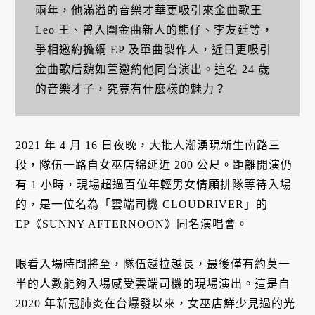
兩年，他滿溢的音樂才華更吸引來金曲歌王
Leo 王、曾入圍金曲新人的熊仔、李友廷等，
爭相邀約擔綱 EP 及單曲製作人，近日更吸引
金曲歌后魏如萱邀約他同台演出。這名 24 歲
的音樂才子，究竟有什麼樣的魅力？
2021 年 4 月 16 日夜晚，大批人潮湧現新生南路三
段，隊伍一路自女巫店綿延近 200 公尺。距離開演仍
有 1 小時，現場超過百位年輕男女情願排隊等待入場
的，是一位名為「雲端司機 CLOUDRIVER」的
EP《SUNNY AFTERNOON》同名演唱會。
眼看入場時間將至，隊伍越拉越長，最後僅有約莫一
半的人數能夠入場感受雲端司機的現場演出。這是自
2020 年新冠肺炎在台爆發以來，女巫店鮮少見過的光