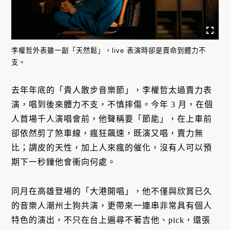
李權哲外表雖一副「天然鬆」，live 表演時卻是賣命到體力不
支。
去年年底的「貴人散步音樂節」，李權哲太過賣力表
演，唱到後來體力不支，不慎摔傷。今年 3 月，在個
人首場千人演唱會前，他聲稱要「節能」，在上車前
卻依然剪了煞車線，瘋狂飆速，既演又唱，賣力無
比；調皮的天性，加上人來瘋的催化，沒有人可以預
期下一秒鐘他會衝向何處。
同月在高雄登場的「大港開唱」，他不僅與欣賞已久
的音樂人潮州土狗共演，更帶來一連串非常具有個人
特色的演出，不只在台上遍尋不著吉他、pick，還張