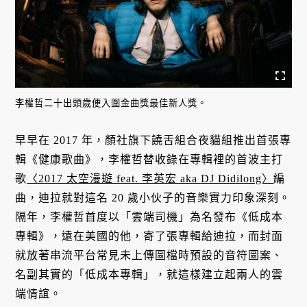
李權哲二十出頭歲便入圍金曲獎最佳新人獎。
早早在 2017 年，顏社旗下饒舌組合夜貓組推出首張專
輯《健康歌曲》，李權哲替收錄在專輯裡的首波主打
歌
〈2017 太空漫遊 feat. 李英宏 aka DJ Didilong〉
編
曲，迪拉就對這名 20 歲小伙子的音樂實力印象深刻。
隔年，李權哲首度以「雲端司機」為名發布《低成本
專輯》，遠在美國的他，寄了張專輯給迪拉，而封面
就放著串流平台常見未上傳圖檔時預設的音符圖案、
名副其實的「低成本專輯」，就這樣建立起兩人的雲
端情誼。