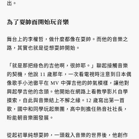
出。
為了耍帥而開始玩音樂
舞台上的李權哲，做什麼都像在耍帥。而他的音樂之
路，其實也就是從想耍帥開始。
「就是那把綠色的吉他啊，很帥耶。」聊起接觸音樂
的契機，他說 11 歲那年，一次看電視時注意到日本偶
像歌手小池徹平在 MV 中彈吉他的帥氣模樣，讓他對
興起學吉他的念頭。他開始在網路上看教學影片自學
摸索，自此與音樂結上不解之緣。12 歲寫出第一首
歌，國中和同學玩起樂團，高中則擔任熱音社社長，
盼能朝音樂圈發展。
從起初單純想耍帥，一頭栽入音樂的世界後，他創作