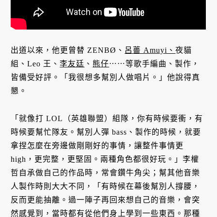
出道以來，他更曾替 ZENBØ、
呂薔 Amuyi、
夜貓
組、Leo 王、
李友廷
、
熊仔
⋯⋯等歌手編曲、製作，
皆備受好評。「我很想多幫別人做唱片。」他說得真
懇。
「就像打 LOL（英雄聯盟）組隊，你有時候要衝，有
時候要幫忙隊友。幫別人彈 bass、製作的時候，就要
拿捏怎麼在旁邊做剛剛好的事情，讓整件事情更
high，更完整，更堅固。兩種角色都很好玩。」李權
哲自承做自己的作品時，常會鑽牛角尖；幫其他音樂
人製作時則大大不同，「有時候在幕後幫別人撐腰，
反而更能抽離。過一陣子再回來想自己的音樂，會突
然感覺到，當時都有從他們身上學到一些東西。那種