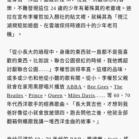
樂，不難發現這位 24 歲的少年有著殊異的老靈魂。迪
拉在宣布李權哲加入顏社的貼文裡，就稱其為「視江
湖規矩如遊戲、在雲端保持時速四⼗的少年老司
機」。
「從小長大的過程中，身邊的東西就一直都不是我喜
歡的東西。比如說，聯合公園很紅的時候，我他媽超
討厭聯合公園……」李權哲說得率直。這樣的品味，
或多或少也和他從小聽的歌有關。從小，李權哲父親
就會在家用黑膠唱片播放
ABBA
、
Bee Gees
、
The
Beatles
、
Prince
、
Queen
、
Miles Davis
…… 等 60、70
年代西洋歌手的經典歌曲。「長大買吉他，才想到我
爸好像從小就會放披頭四。跑去問他之後，他就全部
翻箱倒櫃跟我講一堆西洋金曲的故事。」