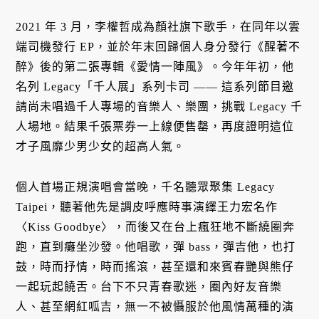
2021 年 3 月，李權哲成為顏社旗下歌手，在同年以雲
端司機發行 EP，並於年末回歸個人身分發行《醒著不
醉》後的第二張專輯《愛情一陣風》。今年年初，他
名列 Legacy「千人展」系列卡司 —— 這系列節目邀
請尚未唱過千人專場的音樂人、樂團，挑戰 Legacy 千
人場地。結果千張票券一上線便售罄，再度證明這位
才子風靡少男少女的超高人氣。
個人首場正規演唱會當晚，千名聽眾聚集 Legacy
Taipei，聽著他先是調皮呼應時事演繹王力宏名作
〈Kiss Goodbye〉，而後又在台上瘋狂地不斷繞圈奔
跑，直到癱坐沙發。他唱歌，彈 bass，彈吉他，也打
鼓，時而抒情，時而搖滾，甚至還和來賓春艷與熊仔
一起玩起饒舌。台下不只青春歌迷，圈內好友音樂
人、甚至網紅呱吉，無一不被懾服於他風情萬種的演