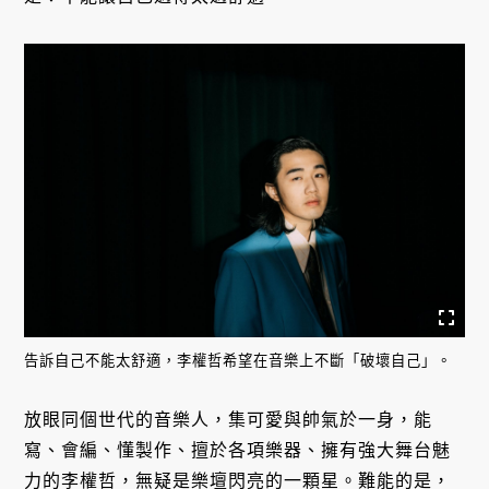
告訴自己不能太舒適，李權哲希望在音樂上不斷「破壞自己」。
放眼同個世代的音樂人，集可愛與帥氣於一身，能
寫、會編、懂製作、擅於各項樂器、擁有強大舞台魅
力的李權哲，無疑是樂壇閃亮的一顆星。難能的是，