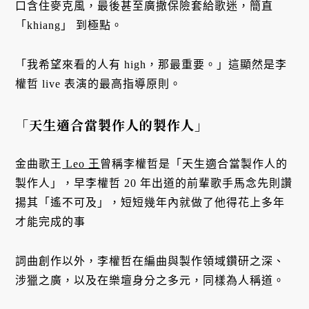
口含住麥克風，最後甚至廣撒保險套給歌迷，簡直
「khiang」 到極點。
「我希望來看的人有 high，那最重要。」這顯然是李
權哲 live 表演的最高指導原則。
「天生適合當製作人的製作人」
金曲歌王
Leo 王
曾稱李權哲是「天生適合當製作人的
製作人」，早李權哲 20 年出道的前輩歌手馬念先則讚
揚其「遙不可及」，短短幾年內就做了他得花上多年
才能完成的事
詞曲創作以外，李權哲在編曲與製作領域鑽研之深、
涉獵之廣，以及在樂壇身分之多元，同樣為人稱道。