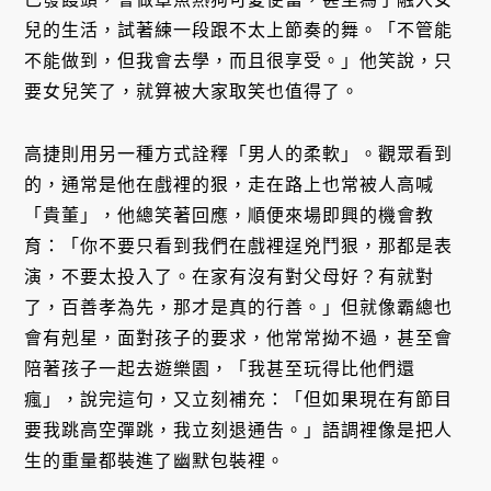
兒的生活，試著練一段跟不太上節奏的舞。「不管能
不能做到，但我會去學，而且很享受。」他笑說，只
要女兒笑了，就算被大家取笑也值得了。
高捷則用另一種方式詮釋「男人的柔軟」。觀眾看到
的，通常是他在戲裡的狠，走在路上也常被人高喊
「貴董」，他總笑著回應，順便來場即興的機會教
育：「你不要只看到我們在戲裡逞兇鬥狠，那都是表
演，不要太投入了。在家有沒有對父母好？有就對
了，百善孝為先，那才是真的行善。」但就像霸總也
會有剋星，面對孩子的要求，他常常拗不過，甚至會
陪著孩子一起去遊樂園，「我甚至玩得比他們還
瘋」，說完這句，又立刻補充：「但如果現在有節目
要我跳高空彈跳，我立刻退通告。」語調裡像是把人
生的重量都裝進了幽默包裝裡。