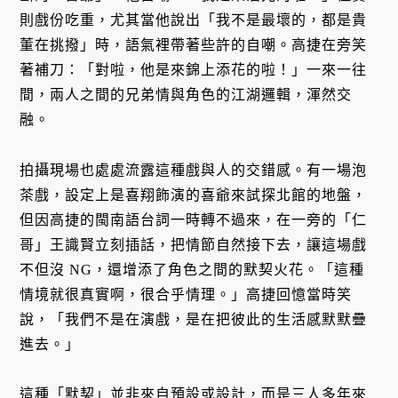
則戲份吃重，尤其當他說出「我不是最壞的，都是貴
董在挑撥」時，語氣裡帶著些許的自嘲。高捷在旁笑
著補刀：「對啦，他是來錦上添花的啦！」一來一往
間，兩人之間的兄弟情與角色的江湖邏輯，渾然交
融。
拍攝現場也處處流露這種戲與人的交錯感。有一場泡
茶戲，設定上是喜翔飾演的喜爺來試探北館的地盤，
但因高捷的閩南語台詞一時轉不過來，在一旁的「仁
哥」王識賢立刻插話，把情節自然接下去，讓這場戲
不但沒 NG，還增添了角色之間的默契火花。「這種
情境就很真實啊，很合乎情理。」高捷回憶當時笑
說，「我們不是在演戲，是在把彼此的生活感默默疊
進去。」
這種「默契」並非來自預設或設計，而是三人多年來