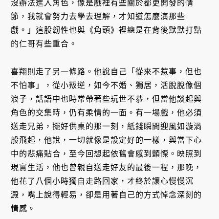
沒辦法進入角色，像是戲裡有些關於都更開發的情
節，我就會努力去學去理解，才知道怎麼演那些
戲。」這股韌性也與《角頭》裡總是在背後默默打點
的仁哥有些重合。
喜翔則走了另一條路。他說自己「從來不惹事，但也
不怕事」，從小叛逆，如今不婚、獨居，活脫脫像個
浪子，話語中也時常帶著些玩世不恭，但當他談起與
角色的交集時，仍有柔情的一面。有一場戲，他必須
送走兄弟，擺好供桌的那一刻，紙錢瞬間迎風如漩渦
般飛起，他說，一切就像是設定好的一樣，與當下心
中的悲痛貼合，至今回想起依舊會感到顫慄。映照到
現實生活，他也曾親自送走好友的最後一程，那晚，
他花了八個小時獨自走路回家，才終於讓心慢慢沉
澱，嘴上說得輕易，卻是用著自己的方式悼念深刻的
情感。