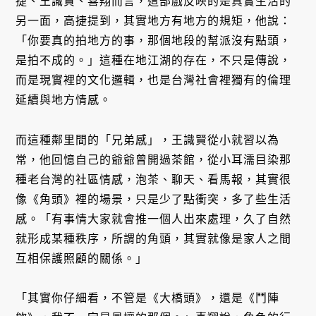
捷、王識賢、喜翔而言，這部戲反映的是真實生活的
另一面，高捷提到，其實地方有地方的規矩，他說：
「你要真的拍地方的事，那個地段的幫派沒有點頭，
是拍不成的。」這種在地江湖的存在，不只是傳說，
而是現實裡的文化邏輯，也是台灣社會裡獨有的倫理
延續與地方情感。
而這種鄰里間的「兄弟感」，王識賢從小就習以為
常，他回憶自己的爺爺曾開過茶館，從小耳濡目染那
種老台灣的社區情感，泡茶、聊天、看馬報，其實很
像《角頭》裡的場景，只是少了點衝突，多了些生活
感。「有事情大家就會推一個人出來處理，久了自然
就形成某種秩序，所謂的角頭，其實就像是家人之間
互相保護照顧的關係。」
「其實你仔細看，不管是《大橋頭》，還是《鬥陣