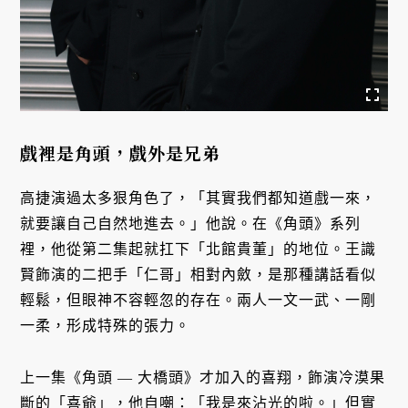
戲裡是角頭，戲外是兄弟
高捷演過太多狠角色了，「其實我們都知道戲一來，
就要讓自己自然地進去。」他說。在《角頭》系列
裡，他從第二集起就扛下「北館貴董」的地位。王識
賢飾演的二把手「仁哥」相對內斂，是那種講話看似
輕鬆，但眼神不容輕忽的存在。兩人一文一武、一剛
一柔，形成特殊的張力。
上一集《角頭 — 大橋頭》才加入的喜翔，飾演冷漠果
斷的「喜爺」，他自嘲：「我是來沾光的啦。」但實