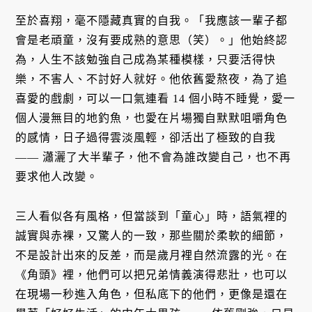
至於喜翔，毫不隱藏真實的自我。「我應該一輩子都
會是老頑童，沒有要成熟的意思（笑）。」他始終認
為，人生不該勉強自己成為某種模樣，只要活得快
樂，不害人、不討好人就好。他依舊愛熬夜，為了追
喜愛的戲劇，可以一口氣連看 14 個小時不睡覺，愛一
個人漫無目的地釣魚，也愛在片場獨自默默咀嚼角色
的感情，日子過得雲淡風輕，卻活出了極致的自我
—— 瀟灑了大半輩子，他不會為誰改變自己，也不再
要求他人改變。
三人看似各有風格，但當談到「童心」時，語氣裡的
誠實與赤裸，又驚人的一致，那些關於柔軟的細節，
不是設計出來的反差，而是歲月裡自然流露的光。在
《角頭》裡，他們可以把兄弟情義演得悲壯，也可以
在現場一秒進入角色，但私底下的他們，更像是還在