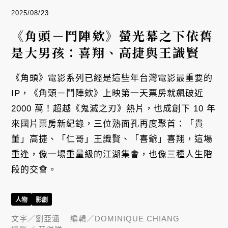
2025/08/23
《角頭－鬥陣欸》螢光幕之下依舊
是大男孩：喜翔、高捷與王識賢
《角頭》電影系列已經是這些年台灣電影最重要的
IP，《角頭－鬥陣欸》上映第一天票房就飆破近
2000 萬！超越《鬼滅之刃》熱片，也成創下 10 年
來國片票房新紀錄，三位熟面孔再度聚首：「貴
董」高捷、「仁哥」王識賢、「喜爺」喜翔，這場
重逢，像一場重量級的江湖集會，也像三種人生階
段的交會。
人物
影劇
文字／
劉亞涵
編輯／
DOMINIQUE CHIANG