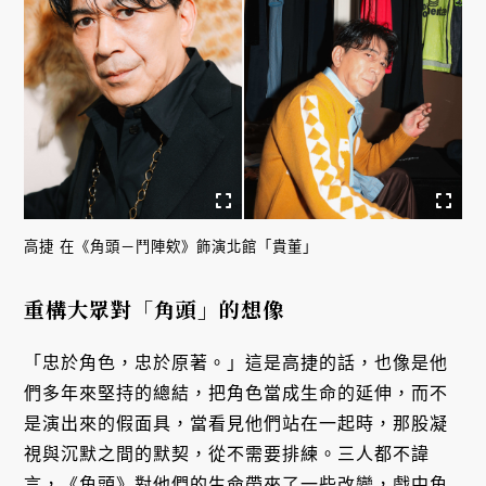
高捷 在《角頭－鬥陣欸》飾演北館「貴董」
重構大眾對「角頭」的想像
「忠於角色，忠於原著。」這是高捷的話，也像是他
們多年來堅持的總結，把角色當成生命的延伸，而不
是演出來的假面具，當看見他們站在一起時，那股凝
視與沉默之間的默契，從不需要排練。三人都不諱
言，《角頭》對他們的生命帶來了一些改變，戲中角