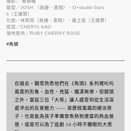
攝影／
蔡傑曦
髮型／
JOSH （高捷、喜翔）、O+studio Gary
li（王識賢）
化妝／
林熙筠（高捷、喜翔）、羅之遠（王識賢）
造型／
CHERYL KAO
場地提供／
RUBY CHERRY ROSE
#角頭
在過去，觀眾熟悉他們在《角頭》系列裡叱吒
風雲的形象，血性、兇猛、鐵漢無情，但鏡頭
之外，當這三位「大哥」讓人感受到從生活深
處滲出的反差魅力 —— 是歷經風霜的硬派男
子，也是能為孩子準備章魚熱狗便當的熱血爸
爸，或是可以為了追劇 14 小時不闔眼的大男