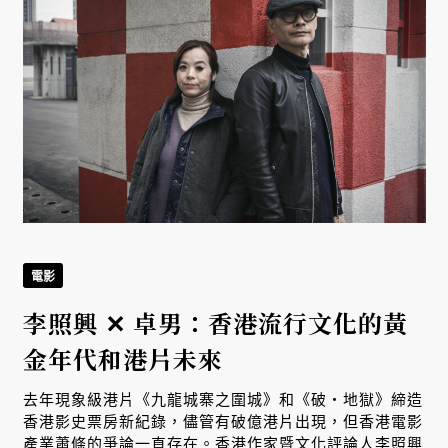
電影
電
李照興 ✕ 卓男：香港流行文化的黃
金年代和港片未來
去年現象級港片《九龍城寨之圍城》和《破・地獄》締造
香港影史票房新紀錄，儘管有破億港片出現，但香港電影
產業蕭條的爭論一直存在。香港作家暨文化評論人李照興